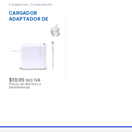
Cargadores
,
Computación
CARGADOR
ADAPTADOR DE
ENERGÍA MAC APPLE
A1718 PARA
MACBOOK PRO USB-
C 20V 3A 61W
$
59.99
Incl. IVA
Precio en efectivo o
transferencia