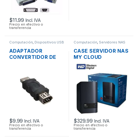
$
11.99
Incl. IVA
Precio en efectivo o
transferencia
Computación
,
Dispositivos USB
Computación
,
Servidores NAS
ADAPTADOR
CASE SERVIDOR NAS
CONVERTIDOR DE
MY CLOUD
USB 2.0 A FIREWIRE
WESTERN DIGITAL 2
1394 6 PINES
BAHÍAS SATA CON
USB 3.0 Y PUERTO
DE RED GIGABIT
$
9.99
$
329.99
Incl. IVA
Incl. IVA
Precio en efectivo o
Precio en efectivo o
transferencia
transferencia