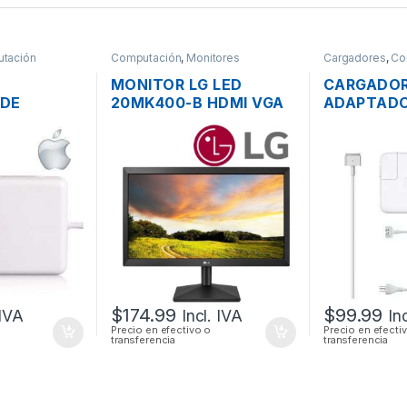
tación
Computación
,
Monitores
Cargadores
,
Co
MONITOR LG LED
CARGADO
 DE
20MK400-B HDMI VGA
ADAPTADO
C APPLE
FLAT PANEL WIDE
ENERGÍA 
 MACBOOK
SCREEN DE 20”
MAC APPL
2 14.85V
16.5V 3.6
RIGINAL
ORIGINAL 
PODER
$
174.99
$
99.99
 IVA
Incl. IVA
In
Precio en efectivo o
Precio en efecti
transferencia
transferencia