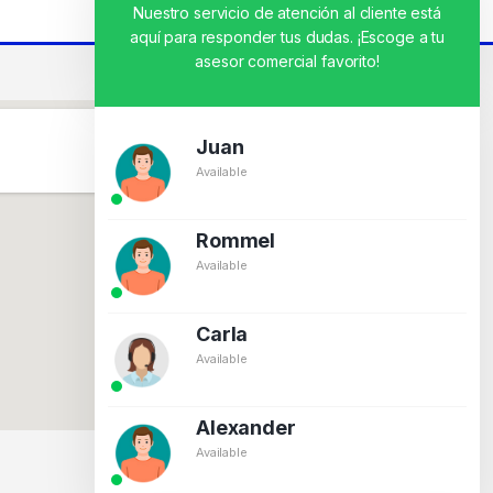
Nuestro servicio de atención al cliente está
aquí para responder tus dudas. ¡Escoge a tu
asesor comercial favorito!
Juan
Available
Rommel
Available
Carla
Available
Alexander
Available