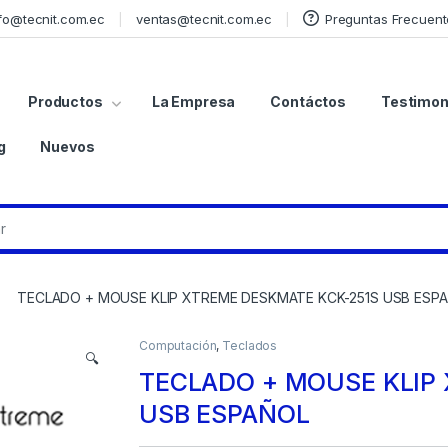
fo@tecnit.com.ec
ventas@tecnit.com.ec
Preguntas Frecuent
Productos
La Empresa
Contáctos
Testimon
g
Nuevos
TECLADO + MOUSE KLIP XTREME DESKMATE KCK-251S USB ESP
Computación
,
Teclados
🔍
TECLADO + MOUSE KLIP
USB ESPAÑOL