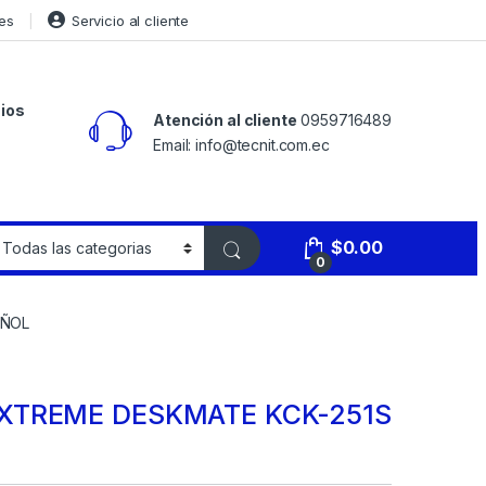
es
Servicio al cliente
ios
Atención al cliente
0959716489
Email: info@tecnit.com.ec
$
0.00
0
AÑOL
 XTREME DESKMATE KCK-251S