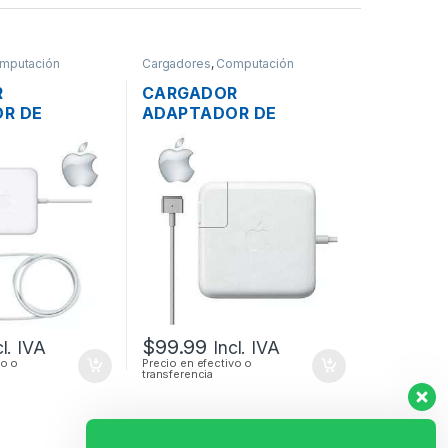
mputación
Cargadores
,
Computación
R
CARGADOR
R DE
ADAPTADOR DE
PARA LAPTOP
ENERGÍA PARA LAPTOP
E MAGSAFE 2
MAC APPLE MAGSAFE 2
5A 60W
20V 4.25A 85W
+ CABLE DE
ORIGINAL + CABLE DE
PODER
$
99.99
cl. IVA
Incl. IVA
vo o
Precio en efectivo o
transferencia