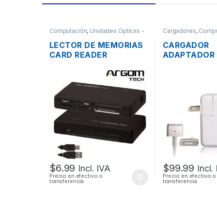
Computación
,
Unidades Opticas -
Cargadores
,
Compu
Lectores
LECTOR DE MEMORIAS
CARGADOR
CARD READER
ADAPTADOR
EXTERNO ARGOM 88R
ENERGÍA MA
USB 2.0 TODO EN 1
A1436 PARA
AIR MAGSAFE
3.05A 45W O
$
6.99
$
99.99
Incl. IVA
Incl.
Precio en efectivo o
Precio en efectivo o
transferencia
transferencia