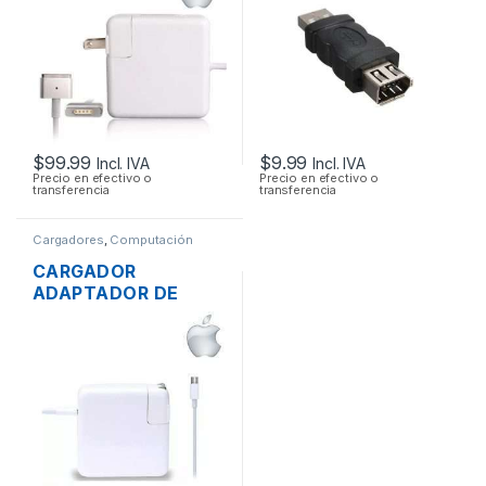
MACBOOK AIR
MAGSAFE2 14.85V
3.05A 45W ORIGINAL
$
99.99
$
9.99
Incl. IVA
Incl. IVA
Precio en efectivo o
Precio en efectivo o
transferencia
transferencia
Cargadores
,
Computación
CARGADOR
ADAPTADOR DE
ENERGÍA MAC APPLE
A1718 PARA
MACBOOK PRO USB-
C 20V 3A 61W