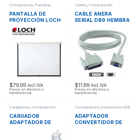
Computación
,
Pantallas
Cables
,
Computación
PANTALLA DE
CABLE ANERA
PROYECCIÓN LOCH
SERIAL DB9 HEMBRA
MS84 MANUAL
A SERIAL DB25
PLEGABLE 177 X
MACHO 1.8MTS
134CM (84
PULGADAS)
$
79.99
$
11.99
Incl. IVA
Incl. IVA
Precio en efectivo o
Precio en efectivo o
transferencia
transferencia
Cargadores
,
Computación
Computación
,
Dispositivos USB
CARGADOR
ADAPTADOR
ADAPTADOR DE
CONVERTIDOR DE
ENERGÍA MAC APPLE
USB 2.0 A FIREWIRE
A1436 PARA
1394 6 PINES