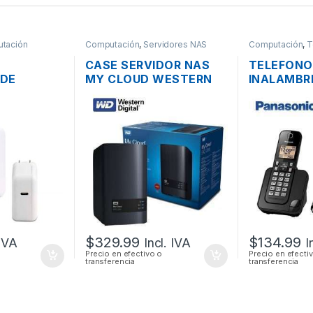
tación
Computación
,
Servidores NAS
Computación
,
T
CASE SERVIDOR NAS
TELEFONO
 DE
MY CLOUD WESTERN
INALAMBR
C APPLE
DIGITAL 2 BAHÍAS SATA
PANASONI
 MACBOOK
CON USB 3.0 Y PUERTO
DECT 6.0 C
-C 3.1
DE RED GIGABIT
ALTAVOZ
87W
CONTEST
$
329.99
$
134.99
 IVA
Incl. IVA
I
Precio en efectivo o
Precio en efecti
transferencia
transferencia