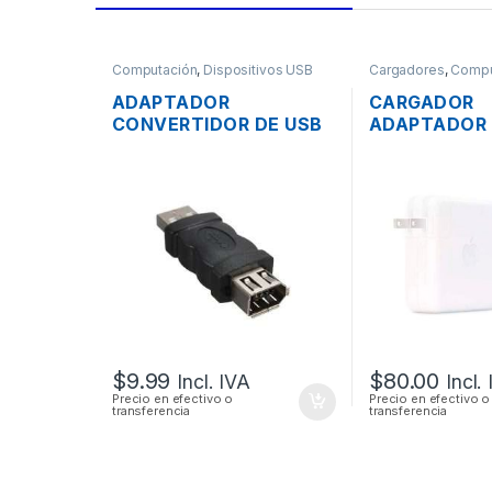
Computación
,
Dispositivos USB
Cargadores
,
Compu
ADAPTADOR
CARGADOR
CONVERTIDOR DE USB
ADAPTADOR
2.0 A FIREWIRE 1394 6
ENERGÍA MA
PINES
A1719 PARA
PRO USB TIPO
20.2V 4.3A 
ORIGINAL
$
9.99
$
80.00
Incl. IVA
Incl.
Precio en efectivo o
Precio en efectivo o
transferencia
transferencia