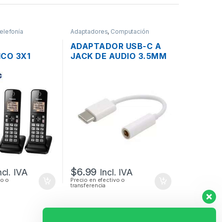
elefonía
Adaptadores
,
Computación
ADAPTADOR USB-C A
ICO 3X1
JACK DE AUDIO 3.5MM
C KX-TGC353
PARA TABLETS,
-ID 1.9 GHZ
HUAWEI P9 / P10,
SAMSUNG GALAXY S9 /
ADOR
S8
$
6.99
ncl. IVA
Incl. IVA
vo o
Precio en efectivo o
transferencia