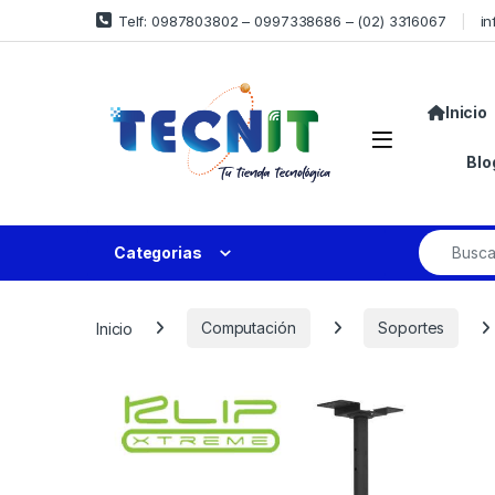
Telf: 0987803802 – 0997338686 – (02) 3316067
in
Inicio
Blo
Categorias
Inicio
Computación
Soportes