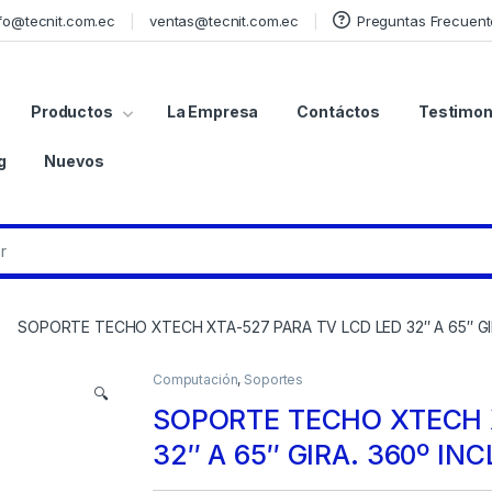
fo@tecnit.com.ec
ventas@tecnit.com.ec
Preguntas Frecuent
Productos
La Empresa
Contáctos
Testimon
g
Nuevos
SOPORTE TECHO XTECH XTA-527 PARA TV LCD LED 32″ A 65″ GIR
Computación
,
Soportes
🔍
SOPORTE TECHO XTECH X
32″ A 65″ GIRA. 360º IN