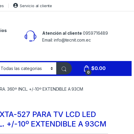
es
Servicio al cliente
ios
Atención al cliente
0959716489
Email: info@tecnit.com.ec
$
0.00
0
A. 360º INCL. +/-10º EXTENDIBLE A 93CM
TA-527 PARA TV LCD LED
CL. +/-10º EXTENDIBLE A 93CM