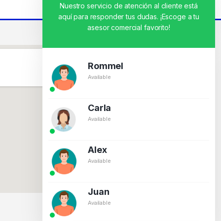
Nuestro servicio de atención al cliente está
aquí para responder tus dudas. ¡Escoge a tu
asesor comercial favorito!
Rommel
Available
Carla
Available
Alex
Available
Juan
Available