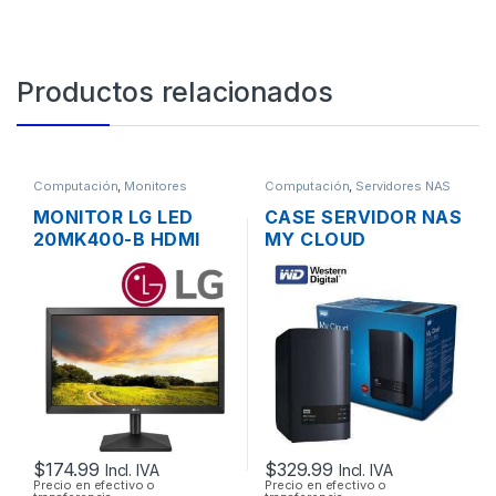
Productos relacionados
Computación
,
Monitores
Computación
,
Servidores NAS
MONITOR LG LED
CASE SERVIDOR NAS
20MK400-B HDMI
MY CLOUD
VGA FLAT PANEL
WESTERN DIGITAL 2
WIDE SCREEN DE
BAHÍAS SATA CON
20”
USB 3.0 Y PUERTO
DE RED GIGABIT
$
174.99
$
329.99
Incl. IVA
Incl. IVA
Precio en efectivo o
Precio en efectivo o