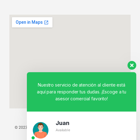
Nuestro servicio de atención al cliente está
aquí para responder tus dudas. ¡Escoge a tu
asesor comercial favorito!
Juan
© 2023 TODOS LOS DERECHOS RESERVADOS - TECNIT TU TIENDA
Available
TECNOLÓGICA.