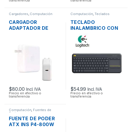
transferencia
transferencia
Cargadores
,
Computación
Computación
,
Teclados
CARGADOR
TECLADO
ADAPTADOR DE
INALAMBRICO CON
ENERGÍA MAC APPLE
TOUCHPAD
A1719 PARA
LOGITECH K400 EN
MACBOOK PRO USB
ESPAÑOL
TIPO-C 3.1 20.2V
COMPACTO EN
4.3A 87W ORIGINAL
COLOR NEGRO
MULTIMEDIA
$
80.00
$
54.99
Incl. IVA
Incl. IVA
Precio en efectivo o
Precio en efectivo o
transferencia
transferencia
Computación
,
Fuentes de
Poder
FUENTE DE PODER
ATX INS P4-800W
DE 800W