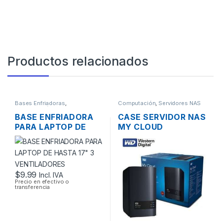
Productos relacionados
Bases Enfriadoras
,
Computación
,
Servidores NAS
Computación
BASE ENFRIADORA
CASE SERVIDOR NAS
PARA LAPTOP DE
MY CLOUD
HASTA 17″ 3
WESTERN DIGITAL 2
VENTILADORES
BAHÍAS SATA CON
USB 3.0 Y PUERTO
DE RED GIGABIT
$
9.99
Incl. IVA
Precio en efectivo o
transferencia