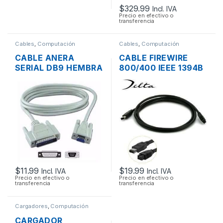
$
329.99
Incl. IVA
Precio en efectivo o
transferencia
Cables
,
Computación
Cables
,
Computación
CABLE ANERA
CABLE FIREWIRE
SERIAL DB9 HEMBRA
800/400 IEEE 1394B
A SERIAL DB25
9/6 PINES MACHO
MACHO 1.8MTS
DE 2 PIES 60CM
$
11.99
$
19.99
Incl. IVA
Incl. IVA
Precio en efectivo o
Precio en efectivo o
transferencia
transferencia
Cargadores
,
Computación
CARGADOR