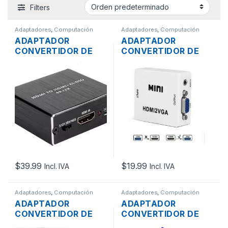
Filters
Adaptadores
,
Computación
Adaptadores
,
Computación
ADAPTADOR
ADAPTADOR
CONVERTIDOR DE
CONVERTIDOR DE
AUDIO Y VIDEO DE
VIDEO DELTA DE VGA
HDMI A OPTICO
A HDMI ACTIVO
SPDIF + 3.5MM +
BLANCO PLASTICO
HDMI
$
39.99
$
19.99
Incl. IVA
Incl. IVA
Adaptadores
,
Computación
Adaptadores
,
Computación
ADAPTADOR
ADAPTADOR
CONVERTIDOR DE
CONVERTIDOR DE
VIDEO DELTA DE VGA
VIDEO DELTA DE VGA