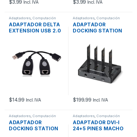
$
3.99
$
3.99
Incl. IVA
Incl. IVA
Adaptadores
,
Computación
Adaptadores
,
Computación
ADAPTADOR DELTA
ADAPTADOR
EXTENSION USB 2.0
DOCKING STATION
A RJ45 HASTA
DB2804SN USB-
40MTS. CON CABLE
C/USB 3.0 4 BAHIAS
UTP
M.2 SATA/NVME SSD
$
14.99
$
199.99
Incl. IVA
Incl. IVA
Adaptadores
,
Computación
Adaptadores
,
Computación
ADAPTADOR
ADAPTADOR DVI-I
DOCKING STATION
24+5 PINES MACHO
ORICO D35M2-US-
A VGA 15 PINES