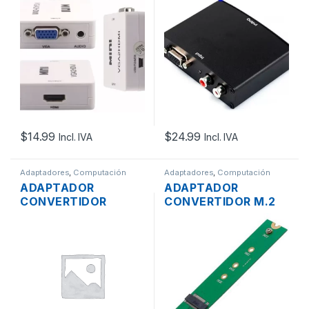
A HDMI ACTIVO
CON RCA A HDMI
BLANCO PLASTICO
CON ADAPTADOR 5V
METALICO
$
14.99
$
24.99
Incl. IVA
Incl. IVA
Adaptadores
,
Computación
Adaptadores
,
Computación
ADAPTADOR
ADAPTADOR
CONVERTIDOR
CONVERTIDOR M.2
DELTA M.2 B KEY A
NGFF SATA SSD
SATA INTERNO 2.5″
PARA DISCO DE
MACBOOK AIR A1465
A1466