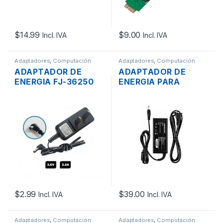
$
14.99
$
9.00
Incl. IVA
Incl. IVA
Adaptadores
,
Computación
Adaptadores
,
Computación
ADAPTADOR DE
ADAPTADOR DE
ENERGIA FJ-36250
ENERGIA PARA
3.6V-2.5A CON PLUG
IMPRESORA BRADY
D9-30W
COMPATIBLE M210-
AC, M210-LAB M210-
PWR-KIT
$
2.99
$
39.00
Incl. IVA
Incl. IVA
Adaptadores
,
Computación
Adaptadores
,
Computación