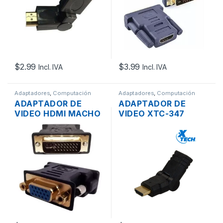
$
2.99
$
3.99
Incl. IVA
Incl. IVA
Adaptadores
,
Computación
Adaptadores
,
Computación
ADAPTADOR DE
ADAPTADOR DE
VIDEO HDMI MACHO
VIDEO XTC-347
A DVI-I DUAL-LINK
HDMI MACHO A
HEMBRA 24+5 PINES
HDMI HEMBRA DE
170°