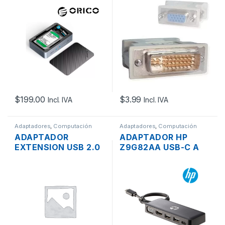
BK-EP 2XUSB-C,
HEMBRA
RJ45, 2XUSB 3.0,
SD-CARD, HDMI, SSD
NVME
$
199.00
$
3.99
Incl. IVA
Incl. IVA
Adaptadores
,
Computación
Adaptadores
,
Computación
ADAPTADOR
ADAPTADOR HP
EXTENSION USB 2.0
Z9G82AA USB-C A
A RJ45 HASTA
MULTIPUERTO VGA +
60MTS. CON CABLE
HDMI + 2XUSB +
UTP ACTIVO
USB-C