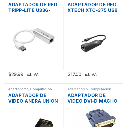
ADAPTADOR DE RED
ADAPTADOR DE RED
TRIPP-LITE U336-
XTECH XTC-375 USB
000-GB-AL USB 3.0
3.0 A LAN RJ45
A LAN RJ45 GIGABIT
GIGABIT PARA
PARA PC/LAPTOP
PC/LAPTOP
$
29.99
$
17.00
Incl. IVA
Incl. IVA
Adaptadores
,
Computación
Adaptadores
,
Computación
ADAPTADOR DE
ADAPTADOR DE
VIDEO ANERA UNION
VIDEO DVI-D MACHO
HDMI MACHO A
24+1 A HDMI
HDMI HEMBRA DE
HEMBRA 19 PINES
360°
FULL HD 1080P