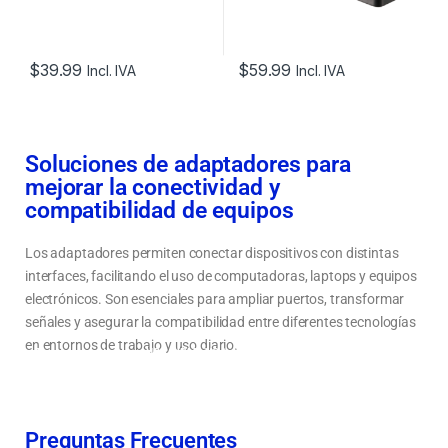
$
39.99
$
59.99
Incl. IVA
Incl. IVA
Soluciones de adaptadores para
mejorar la conectividad y
compatibilidad de equipos
Los adaptadores permiten conectar dispositivos con distintas
interfaces, facilitando el uso de computadoras, laptops y equipos
electrónicos. Son esenciales para ampliar puertos, transformar
señales y asegurar la compatibilidad entre diferentes tecnologías
en entornos de trabajo y uso diario.
Tipos de adaptadores: USB, HDMI, VGA, tipo C y más
Cómo elegir un adaptador según el tipo de conexión y dispositivo
Soluciones para conectar equipos con diferentes puertos
Preguntas Frecuentes