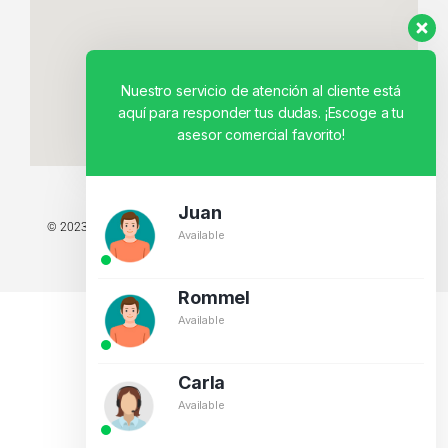
Nuestro servicio de atención al cliente está
aquí para responder tus dudas. ¡Escoge a tu
asesor comercial favorito!
Juan
© 2023 TODOS LOS DERECHOS RESERVADOS - TECNIT TU TIENDA
Available
TECNOLÓGICA.
BY CREATIVOS PEGASO
Rommel
Available
Carla
Available