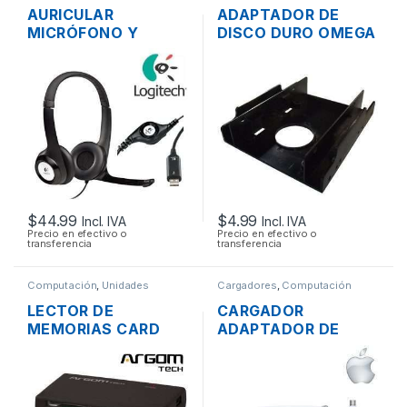
AURICULAR
ADAPTADOR DE
MICRÓFONO Y
DISCO DURO OMEGA
CONTROL DE
DE 2.5″ A 3.5″ TIPO
VOLUMEN LOGITECH
RACK
H390 USB
$
44.99
$
4.99
Incl. IVA
Incl. IVA
Precio en efectivo o
Precio en efectivo o
transferencia
transferencia
Computación
,
Unidades
Cargadores
,
Computación
Opticas - Lectores
LECTOR DE
CARGADOR
MEMORIAS CARD
ADAPTADOR DE
READER EXTERNO
ENERGÍA MAC APPLE
ARGOM 88R USB 2.0
A1718 PARA
TODO EN 1
MACBOOK PRO USB-
C 20V 3A 61W