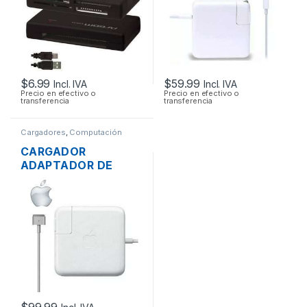
$
6.99
$
59.99
Incl. IVA
Incl. IVA
Precio en efectivo o
Precio en efectivo o
transferencia
transferencia
Cargadores
,
Computación
CARGADOR
ADAPTADOR DE
ENERGÍA PARA
LAPTOP MAC APPLE
MAGSAFE 2 20V
4.25A 85W ORIGINAL
+ CABLE DE PODER