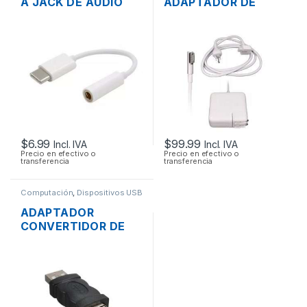
A JACK DE AUDIO
ADAPTADOR DE
3.5MM PARA
ENERGÍA PARA
TABLETS, HUAWEI
LAPTOP MAC APPLE
P9 / P10, SAMSUNG
MAGSAFE 16.5V
GALAXY S9 / S8
3.65A 60W
ORIGINAL + CABLE
DE PODER
$
6.99
$
99.99
Incl. IVA
Incl. IVA
Precio en efectivo o
Precio en efectivo o
transferencia
transferencia
Computación
,
Dispositivos USB
ADAPTADOR
CONVERTIDOR DE
USB 2.0 A FIREWIRE
1394 6 PINES