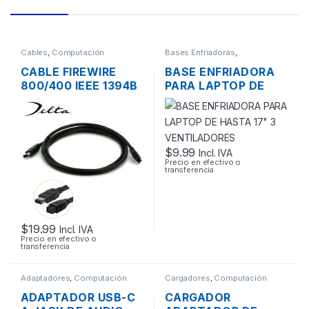
Cables
,
Computación
Bases Enfriadoras
,
Computación
CABLE FIREWIRE
BASE ENFRIADORA
800/400 IEEE 1394B
PARA LAPTOP DE
9/6 PINES MACHO
HASTA 17″ 3
DE 2 PIES 60CM
VENTILADORES
$
9.99
Incl. IVA
Precio en efectivo o
transferencia
$
19.99
Incl. IVA
Precio en efectivo o
transferencia
Adaptadores
,
Computación
Cargadores
,
Computación
ADAPTADOR USB-C
CARGADOR