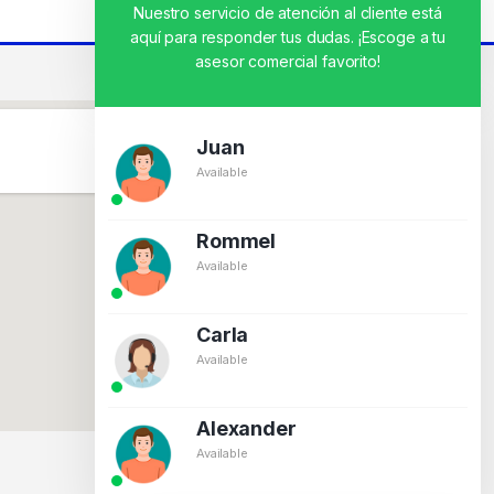
Nuestro servicio de atención al cliente está
aquí para responder tus dudas. ¡Escoge a tu
asesor comercial favorito!
Juan
Available
Rommel
Available
Carla
Available
Alexander
Available