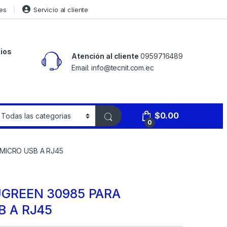
es
Servicio al cliente
ios
Atención al cliente
0959716489
Email: info@tecnit.com.ec
$
0.00
0
MICRO USB A RJ45
GREEN 30985 PARA
 A RJ45