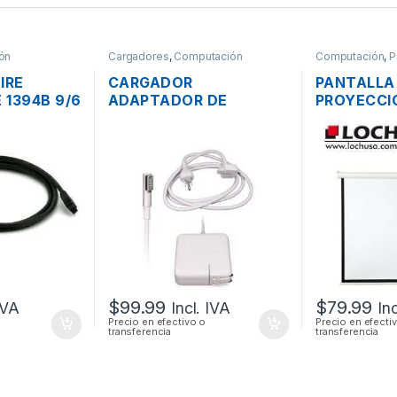
ón
Cargadores
,
Computación
Computación
,
P
IRE
CARGADOR
PANTALLA
 1394B 9/6
ADAPTADOR DE
PROYECCI
 DE 2 PIES
ENERGÍA PARA LAPTOP
MS84 MA
MAC APPLE MAGSAFE
PLEGABLE 
16.5V 3.65A 60W
(84 PULGA
ORIGINAL + CABLE DE
PODER
$
99.99
$
79.99
IVA
Incl. IVA
In
Precio en efectivo o
Precio en efecti
transferencia
transferencia