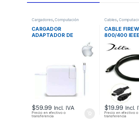
Cargadores
,
Computación
Cables
,
Computaci
CARGADOR
CABLE FIREW
ADAPTADOR DE
800/400 IEEE
ENERGÍA MAC APPLE
PINES MACHO
A1718 PARA MACBOOK
60CM
PRO USB-C 20V 3A 61W
$
59.99
$
19.99
Incl. IVA
Incl. 
Precio en efectivo o
Precio en efectivo o
transferencia
transferencia