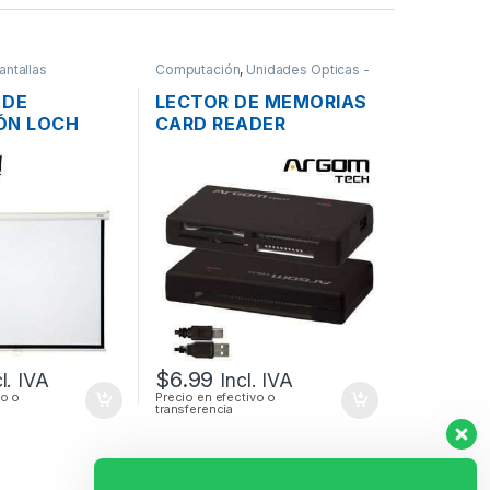
antallas
Computación
,
Unidades Opticas -
Lectores
 DE
LECTOR DE MEMORIAS
ÓN LOCH
CARD READER
NUAL
EXTERNO ARGOM 88R
177 X 134CM
USB 2.0 TODO EN 1
DAS)
$
6.99
cl. IVA
Incl. IVA
vo o
Precio en efectivo o
transferencia