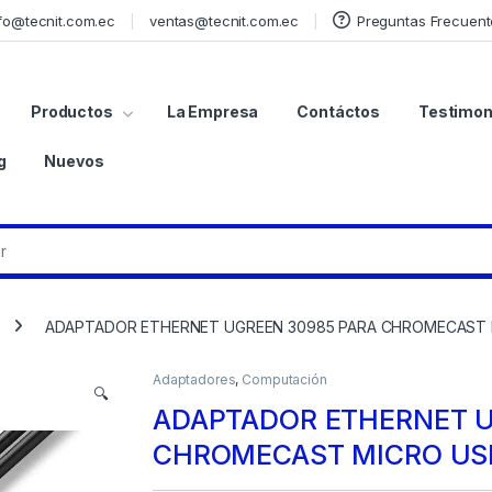
fo@tecnit.com.ec
ventas@tecnit.com.ec
Preguntas Frecuent
Productos
La Empresa
Contáctos
Testimon
g
Nuevos
ADAPTADOR ETHERNET UGREEN 30985 PARA CHROMECAST 
Adaptadores
,
Computación
🔍
ADAPTADOR ETHERNET U
CHROMECAST MICRO USB