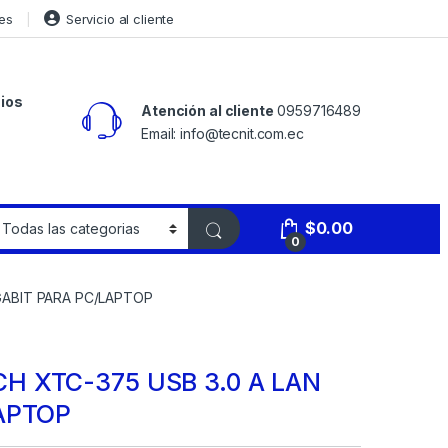
es
Servicio al cliente
ios
Atención al cliente
0959716489
Email: info@tecnit.com.ec
$
0.00
0
GABIT PARA PC/LAPTOP
H XTC-375 USB 3.0 A LAN
LAPTOP