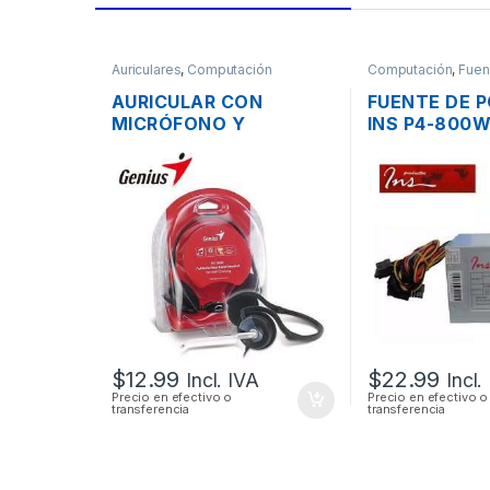
Auriculares
,
Computación
Computación
,
Fuen
AURICULAR CON
FUENTE DE 
MICRÓFONO Y
INS P4-800
CONTROL DE VOLUMEN
CONECTORE
GENIUS HS-300N PLUG
SATA/IDE 38
3.5MM PLEGABLE
$
12.99
$
22.99
Incl. IVA
Incl.
Precio en efectivo o
Precio en efectivo o
transferencia
transferencia