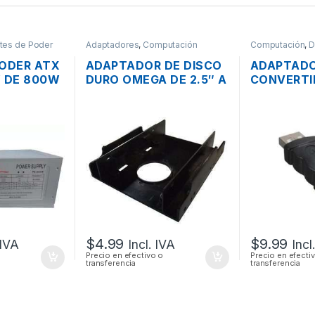
tes de Poder
Adaptadores
,
Computación
Computación
,
D
PODER ATX
ADAPTADOR DE DISCO
ADAPTAD
W DE 800W
DURO OMEGA DE 2.5″ A
CONVERTI
S
3.5″ TIPO RACK
2.0 A FIRE
A
PINES
$
4.99
$
9.99
 IVA
Incl. IVA
Incl
Precio en efectivo o
Precio en efecti
transferencia
transferencia