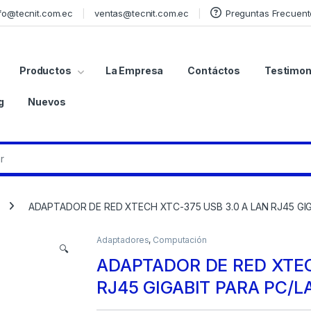
fo@tecnit.com.ec
ventas@tecnit.com.ec
Preguntas Frecuent
Productos
La Empresa
Contáctos
Testimon
g
Nuevos
ADAPTADOR DE RED XTECH XTC-375 USB 3.0 A LAN RJ45 GI
Adaptadores
,
Computación
🔍
ADAPTADOR DE RED XTEC
RJ45 GIGABIT PARA PC/