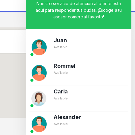
Nuestro servicio de atención al cliente está
aquí para responder tus dudas. ¡Escoge a tu
asesor comercial favorito!
Juan
Available
Rommel
Available
Carla
Available
Alexander
Available