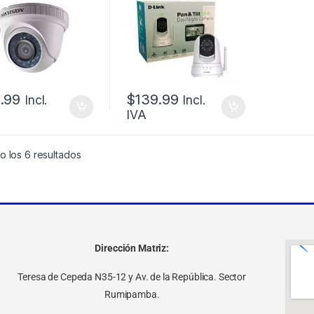
 1080P 3.6MM
6 DIA Y NOCHE
.99
$
139.99
Incl.
Incl.
IVA
o los 6 resultados
Dirección Matriz:
Teresa de Cepeda N35-12 y Av. de la República. Sector
Rumipamba.