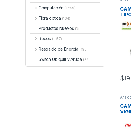
Análo
vigila
Rede
Computación
CAM
(1.259)
TIP
Fibra optica
(134)
XPY
720
Productos Nuevos
(15)
NOC
CAB
Redes
(1.157)
ADA
Respaldo de Energía
(195)
Switch Ubiquiti y Aruba
(27)
$
19
Análo
vigila
Rede
CAM
VIG
HD 
HIK
2CE