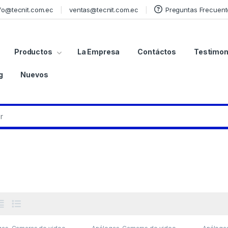
fo@tecnit.com.ec
ventas@tecnit.com.ec
Preguntas Frecuent
Productos
La Empresa
Contáctos
Testimon
g
Nuevos