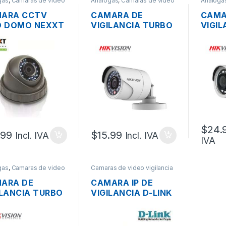
gas
,
Camaras de video
Análogas
,
Camaras de video
Análoga
ncia y Grabadores
,
vigilancia y Grabadores
,
IP
,
vigilanc
s
Redes
Redes
ARA CCTV
CAMARA DE
CAMA
O DOMO NEXXT
VIGILANCIA TURBO
VIGI
H60-MB HD TVI
HD BALA HIKVISION
HD BA
P 6MM DIA Y
DS-2CE16C0T-IRPF
DS-2
HE OUTDOOR +
1MP 720P 2.8MM
2MP 
LE +
IP66 DIA Y NOCHE
IP66 
PTADOR
$
24.
.99
$
15.99
Incl. IVA
Incl. IVA
IVA
gas
,
Camaras de video
Camaras de video vigilancia
ncia y Grabadores
,
IP
,
y Grabadores
,
IP
,
Redes
s
ARA DE
CAMARA IP DE
ILANCIA TURBO
VIGILANCIA D-LINK
DOMO
DCS-500L CLOUD
VISION DS-
WIRELESS N PTZ
56D0T-IRMF