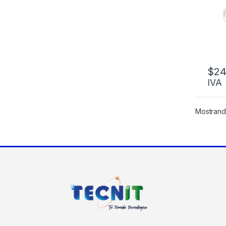
2MP
IP6
$
24
IVA
Mostrand