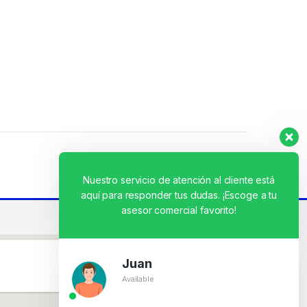
Nuestro servicio de atención al cliente está
aquí para responder tus dudas. ¡Escoge a tu
asesor comercial favorito!
Juan
Available