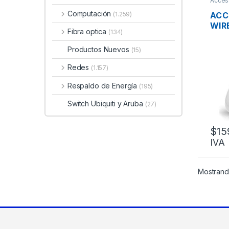
Acces
Computación
ACC
(1.259)
WIR
Fibra optica
(134)
NAN
NBE
Productos Nuevos
(15)
AIR
19D
Redes
(1.157)
GIG
Respaldo de Energía
(195)
Switch Ubiquiti y Aruba
(27)
$
15
IVA
Mostrando