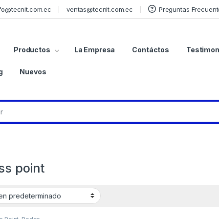
fo@tecnit.com.ec
ventas@tecnit.com.ec
Preguntas Frecuent
Productos
La Empresa
Contáctos
Testimon
g
Nuevos
ss point