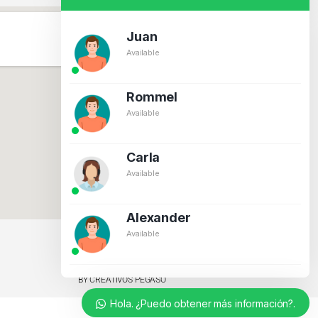
Juan
Available
Rommel
Available
Carla
Available
Alexander
Available
BY CREATIVOS PEGASO
Hola. ¿Puedo obtener más información?.