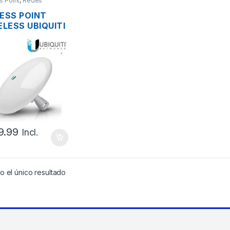
s Point
,
Redes
ESS POINT
ELESS UBIQUITI
OBEAM AC
-5AC-GEN2
MAX 5GHZ
BI 316MW + POE
ABIT OUTDOOR
9.99
Incl.
 el único resultado