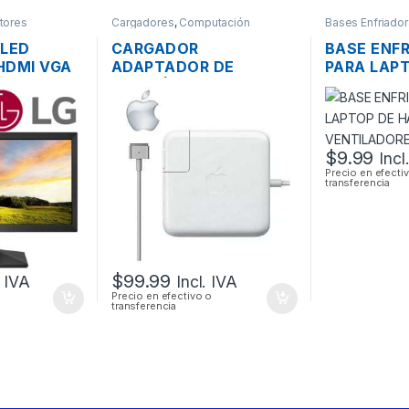
tores
Cargadores
,
Computación
Bases Enfriado
 LED
CARGADOR
BASE ENF
HDMI VGA
ADAPTADOR DE
PARA LAP
WIDE
ENERGÍA PARA LAPTOP
HASTA 17″
0”
MAC APPLE MAGSAFE 2
VENTILAD
20V 4.25A 85W
ORIGINAL + CABLE DE
$
9.99
Incl
PODER
Precio en efecti
transferencia
$
99.99
. IVA
Incl. IVA
Precio en efectivo o
transferencia