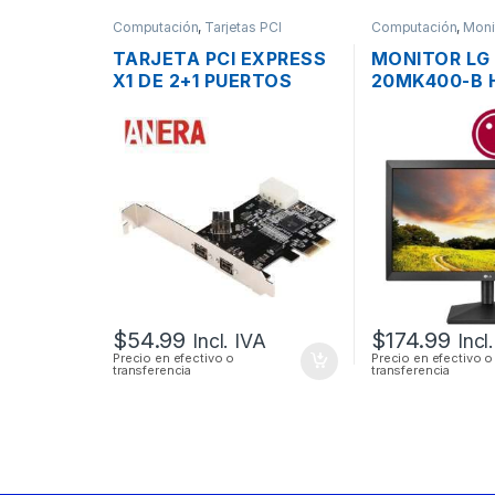
Computación
,
Tarjetas PCI
Computación
,
Moni
TARJETA PCI EXPRESS
MONITOR LG
X1 DE 2+1 PUERTOS
20MK400-B 
FIREWIRE IEEE-1394
FLAT PANEL 
PUERTO 800
SCREEN DE 2
$
54.99
$
174.99
Incl. IVA
Incl
Precio en efectivo o
Precio en efectivo o
transferencia
transferencia