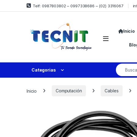
Telf: 0987803802 – 0997338686 – (02) 3316067
in
Inicio
Blo
Categorias
Inicio
Computación
Cables