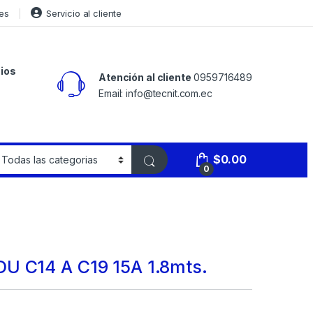
es
Servicio al cliente
ios
Atención al cliente
0959716489
Email: info@tecnit.com.ec
$
0.00
0
U C14 A C19 15A 1.8mts.