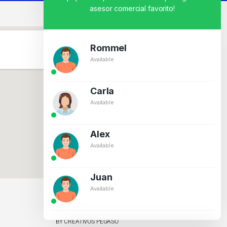
asesor comercial favorito!
Rommel
Available
Carla
Available
Alex
Available
Juan
Available
BY CREATIVOS PEGASO