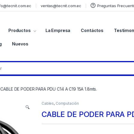
fo@tecnit.com.ec
ventas@tecnit.com.ec
Preguntas Frecuent
Productos
La Empresa
Contáctos
Testimon
g
Nuevos
CABLE DE PODER PARA PDU C14 A C19 15A 1.8mts.
Cables
,
Computación
🔍
CABLE DE PODER PARA PD