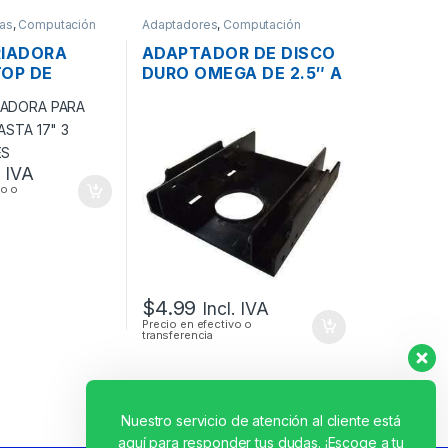
ras
,
Computación
Adaptadores
,
Computación
RIADORA
ADAPTADOR DE DISCO
TOP DE
DURO OMEGA DE 2.5″ A
 3
3.5″ TIPO RACK
ORES
. IVA
vo o
$
4.99
Incl. IVA
Precio en efectivo o
transferencia
Nuestro servicio de atención al cliente está
aquí para responder tus dudas. ¡Escoge a tu