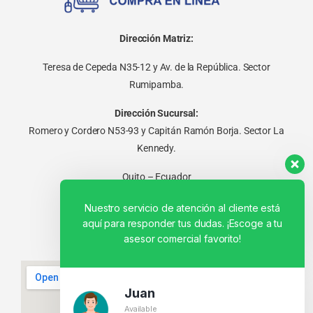
Dirección Matriz:
Teresa de Cepeda N35-12 y Av. de la República. Sector
Rumipamba.
Dirección Sucursal:
Romero y Cordero N53-93 y Capitán Ramón Borja. Sector La
Kennedy.
Quito – Ecuador
Nuestro servicio de atención al cliente está
aquí para responder tus dudas. ¡Escoge a tu
asesor comercial favorito!
Juan
Available