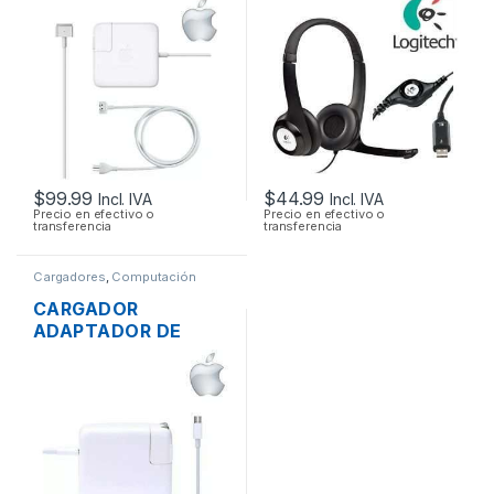
LAPTOP MAC APPLE
VOLUMEN LOGITECH
MAGSAFE 2 16.5V
H390 USB
3.65A 60W
ORIGINAL + CABLE
DE PODER
$
99.99
$
44.99
Incl. IVA
Incl. IVA
Precio en efectivo o
Precio en efectivo o
transferencia
transferencia
Cargadores
,
Computación
CARGADOR
ADAPTADOR DE
ENERGÍA MAC APPLE
A1718 PARA
MACBOOK PRO USB-
C 20V 3A 61W