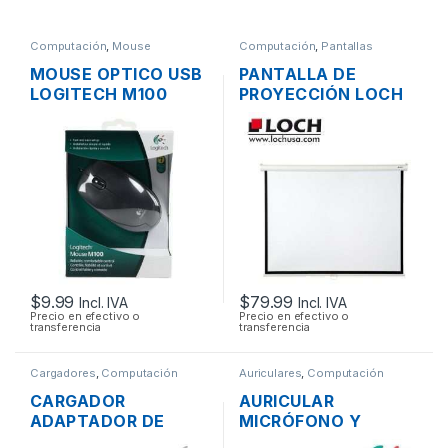
Computación
,
Mouse
Computación
,
Pantallas
MOUSE OPTICO USB
PANTALLA DE
LOGITECH M100
PROYECCIÓN LOCH
SCROLL
MS84 MANUAL
PLEGABLE 177 X
134CM (84
PULGADAS)
$
9.99
$
79.99
Incl. IVA
Incl. IVA
Precio en efectivo o
Precio en efectivo o
transferencia
transferencia
Cargadores
,
Computación
Auriculares
,
Computación
CARGADOR
AURICULAR
ADAPTADOR DE
MICRÓFONO Y
ENERGÍA PARA
CONTROL DE