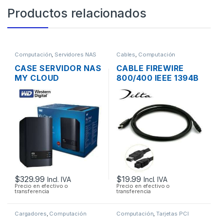
Productos relacionados
Computación
,
Servidores NAS
Cables
,
Computación
CASE SERVIDOR NAS
CABLE FIREWIRE
MY CLOUD
800/400 IEEE 1394B
WESTERN DIGITAL 2
9/6 PINES MACHO
BAHÍAS SATA CON
DE 2 PIES 60CM
USB 3.0 Y PUERTO
DE RED GIGABIT
$
329.99
$
19.99
Incl. IVA
Incl. IVA
Precio en efectivo o
Precio en efectivo o
transferencia
transferencia
Cargadores
,
Computación
Computación
,
Tarjetas PCI