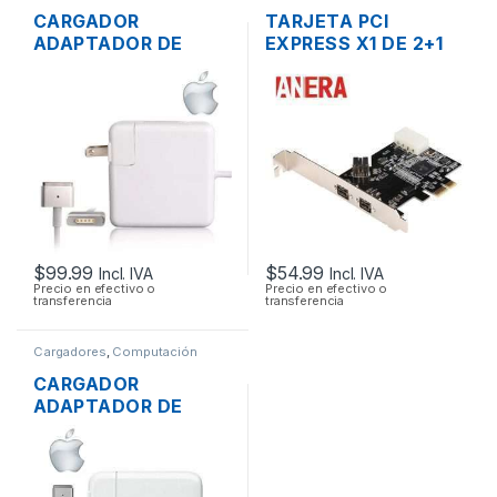
CARGADOR
TARJETA PCI
ADAPTADOR DE
EXPRESS X1 DE 2+1
ENERGÍA MAC APPLE
PUERTOS FIREWIRE
A1436 PARA
IEEE-1394 PUERTO
MACBOOK AIR
800
MAGSAFE2 14.85V
3.05A 45W ORIGINAL
$
99.99
$
54.99
Incl. IVA
Incl. IVA
Precio en efectivo o
Precio en efectivo o
transferencia
transferencia
Cargadores
,
Computación
CARGADOR
ADAPTADOR DE
ENERGÍA PARA
LAPTOP MAC APPLE
MAGSAFE 2 20V
4.25A 85W ORIGINAL