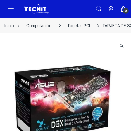
0
Inicio
Computación
Tarjetas PCI
TARJETA DE S
🔍