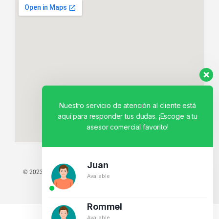
Nuestro servicio de atención al cliente está
aquí para responder tus dudas. ¡Escoge a tu
asesor comercial favorito!
Juan
© 2023 TODOS LOS DERECHOS RESERVADOS - TECNIT TU TIENDA
Available
TECNOLÓGICA.
BY CREATIVOS PEGASO
Rommel
Available