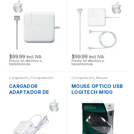
ENERGÍA PARA
ENERGÍA PARA
LAPTOP MAC APPLE
LAPTOP MAC APPLE
MAGSAFE 2 20V
MAGSAFE 2 16.5V
4.25A 85W ORIGINAL
3.65A 60W
+ CABLE DE PODER
ORIGINAL + CABLE
DE PODER
$
99.99
$
99.99
Incl. IVA
Incl. IVA
Precio en efectivo o
Precio en efectivo o
transferencia
transferencia
Cargadores
,
Computación
Computación
,
Mouse
CARGADOR
MOUSE OPTICO USB
ADAPTADOR DE
LOGITECH M100
ENERGÍA MAC APPLE
SCROLL
A1374 PARA
MACBOOK AIR
MAGSAFE 15.4V 3.1A
45W ORIGINAL