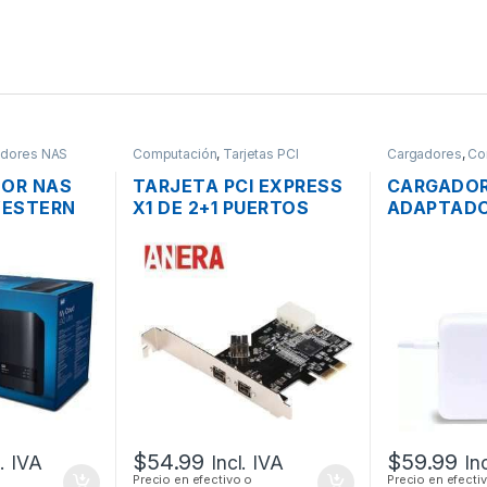
idores NAS
Computación
,
Tarjetas PCI
Cargadores
,
Co
DOR NAS
TARJETA PCI EXPRESS
CARGADO
WESTERN
X1 DE 2+1 PUERTOS
ADAPTADO
AHÍAS SATA
FIREWIRE IEEE-1394
ENERGÍA 
 Y PUERTO
PUERTO 800
A1718 PA
BIT
PRO USB-C
$
54.99
$
59.99
l. IVA
Incl. IVA
In
Precio en efectivo o
Precio en efecti