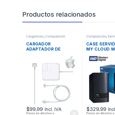
Productos relacionados
Cargadores
,
Computación
Computación
,
Serv
CARGADOR
CASE SERVI
ADAPTADOR DE
MY CLOUD 
ENERGÍA PARA LAPTOP
DIGITAL 2 B
MAC APPLE MAGSAFE 2
CON USB 3.0
16.5V 3.65A 60W
DE RED GIGA
ORIGINAL + CABLE DE
PODER
$
99.99
$
329.99
Incl. IVA
Inc
Precio en efectivo o
Precio en efectivo o