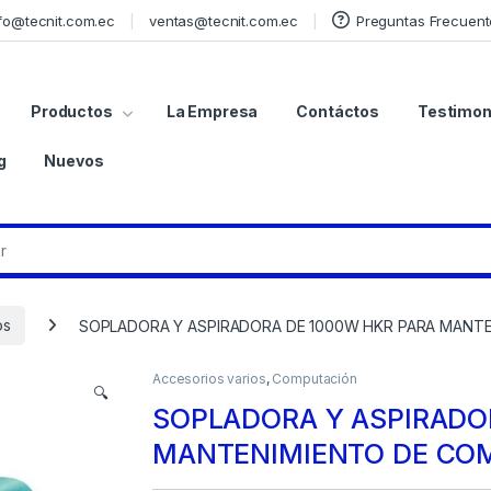
fo@tecnit.com.ec
ventas@tecnit.com.ec
Preguntas Frecuent
Productos
La Empresa
Contáctos
Testimon
g
Nuevos
os
SOPLADORA Y ASPIRADORA DE 1000W HKR PARA MANT
Accesorios varios
,
Computación
🔍
SOPLADORA Y ASPIRADO
MANTENIMIENTO DE CO