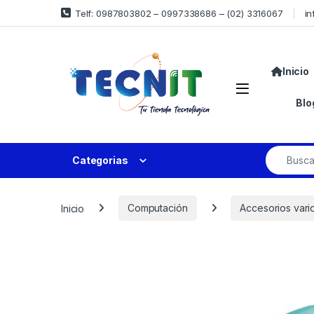
Telf: 0987803802 – 0997338686 – (02) 3316067
in
Inicio
Blo
Categorias
Inicio
Computación
Accesorios vari