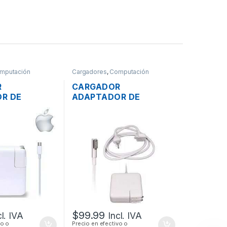
mputación
Cargadores
,
Computación
R
CARGADOR
R DE
ADAPTADOR DE
MAC APPLE
ENERGÍA PARA LAPTOP
RA MACBOOK
MAC APPLE MAGSAFE
 20V 3A 61W
16.5V 3.65A 60W
ORIGINAL + CABLE DE
PODER
$
99.99
cl. IVA
Incl. IVA
vo o
Precio en efectivo o