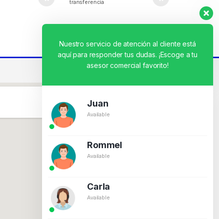
transferencia
Nuestro servicio de atención al cliente está
aquí para responder tus dudas. ¡Escoge a tu
asesor comercial favorito!
Juan
Available
Rommel
Available
Carla
Available