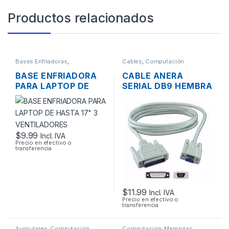
Productos relacionados
Bases Enfriadoras
,
Cables
,
Computación
Computación
BASE ENFRIADORA
CABLE ANERA
PARA LAPTOP DE
SERIAL DB9 HEMBRA
HASTA 17″ 3
A SERIAL DB25
VENTILADORES
MACHO 1.8MTS
$
9.99
Incl. IVA
Precio en efectivo o
transferencia
$
11.99
Incl. IVA
Precio en efectivo o
transferencia
Auriculares
,
Computación
Computación
,
Memorias