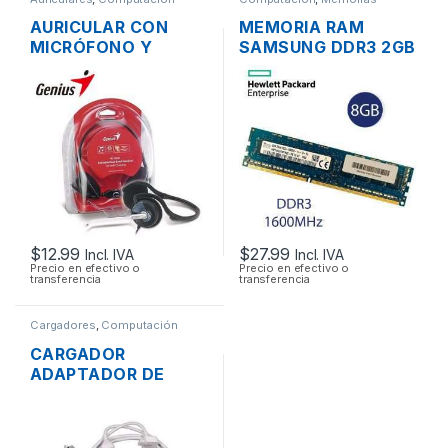
AURICULAR CON
MEMORIA RAM
MICRÓFONO Y
SAMSUNG DDR3 2GB
CONTROL DE
PC3-12800 1600MHZ
VOLUMEN GENIUS
PARA PC
HS-300N PLUG
3.5MM PLEGABLE
$
12.99
$
27.99
Incl. IVA
Incl. IVA
Precio en efectivo o
Precio en efectivo o
transferencia
transferencia
Cargadores
,
Computación
CARGADOR
ADAPTADOR DE
ENERGÍA PARA
LAPTOP MAC APPLE
MAGSAFE 16.5V