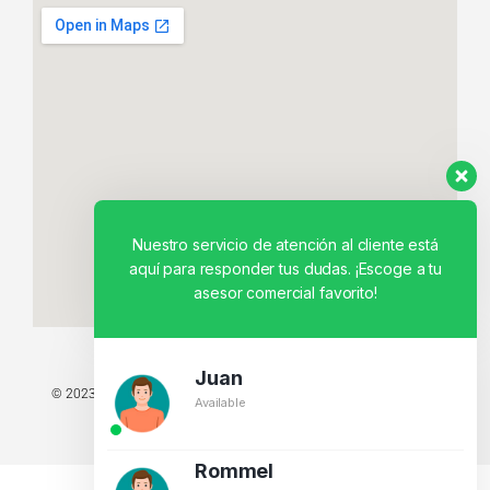
Nuestro servicio de atención al cliente está
aquí para responder tus dudas. ¡Escoge a tu
asesor comercial favorito!
Juan
© 2023 TODOS LOS DERECHOS RESERVADOS - TECNIT TU TIENDA
Available
TECNOLÓGICA.
BY CREATIVOS PEGASO
Rommel