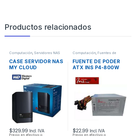
Productos relacionados
Computación
,
Servidores NAS
Computación
,
Fuentes de
Poder
CASE SERVIDOR NAS
FUENTE DE PODER
MY CLOUD
ATX INS P4-800W
WESTERN DIGITAL 2
DE 800W
BAHÍAS SATA CON
CONECTORES
USB 3.0 Y PUERTO
SATA/IDE 38A
DE RED GIGABIT
$
329.99
$
22.99
Incl. IVA
Incl. IVA
Precio en efectivo o
Precio en efectivo o