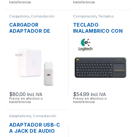
transferencia
transferencia
Cargadores
,
Computación
Computación
,
Teclados
CARGADOR
TECLADO
ADAPTADOR DE
INALAMBRICO CON
ENERGÍA MAC APPLE
TOUCHPAD
A1719 PARA
LOGITECH K400 EN
MACBOOK PRO USB
ESPAÑOL
TIPO-C 3.1 20.2V
COMPACTO EN
4.3A 87W ORIGINAL
COLOR NEGRO
MULTIMEDIA
$
80.00
$
54.99
Incl. IVA
Incl. IVA
Precio en efectivo o
Precio en efectivo o
transferencia
transferencia
Adaptadores
,
Computación
ADAPTADOR USB-C
A JACK DE AUDIO
3.5MM PARA