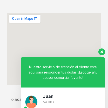
Nuestro servicio de atención al cliente está
aquí para responder tus dudas. ¡Escoge a tu
asesor comercial favorito!
Juan
© 2023 TODOS LOS DERECHOS RESERVADOS - TECNIT TU TIENDA
Available
TECNOLÓGICA.