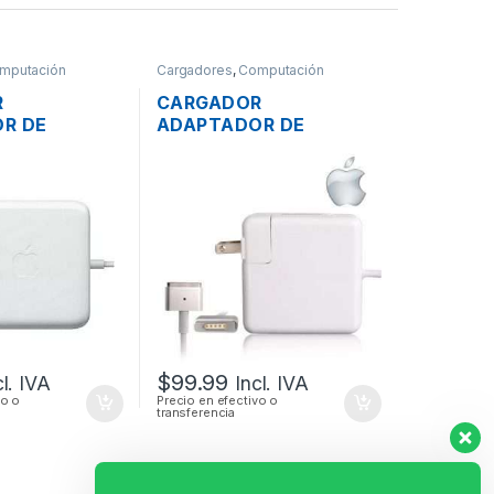
mputación
Cargadores
,
Computación
R
CARGADOR
R DE
ADAPTADOR DE
PARA LAPTOP
ENERGÍA MAC APPLE
E MAGSAFE 2
A1436 PARA MACBOOK
 85W
AIR MAGSAFE2 14.85V
+ CABLE DE
3.05A 45W ORIGINAL
$
99.99
cl. IVA
Incl. IVA
vo o
Precio en efectivo o
transferencia