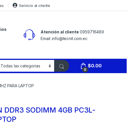
es
Servicio al cliente
ios
Atención al cliente
0959716489
Email: info@tecnit.com.ec
$
0.00
0
MHZ PARA LAPTOP
 DDR3 SODIMM 4GB PC3L-
PTOP