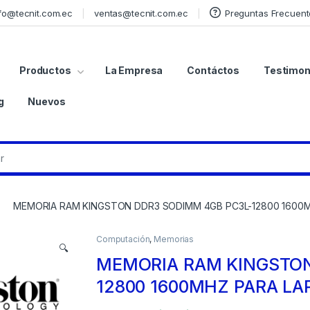
fo@tecnit.com.ec
ventas@tecnit.com.ec
Preguntas Frecuent
Productos
La Empresa
Contáctos
Testimon
g
Nuevos
MEMORIA RAM KINGSTON DDR3 SODIMM 4GB PC3L-12800 1600
Computación
,
Memorias
🔍
MEMORIA RAM KINGSTON
12800 1600MHZ PARA LA