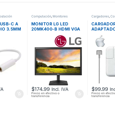
utación
Computación
,
Monitores
Cargadores
,
Co
USB-C A
MONITOR LG LED
CARGADO
DIO 3.5MM
20MK400-B HDMI VGA
ADAPTADO
TS,
FLAT PANEL WIDE
ENERGÍA 
P10,
SCREEN DE 20”
MAC APPL
LAXY S9 /
20V 4.25A
ORIGINAL 
PODER
$
174.99
$
99.99
VA
Incl. IVA
In
Precio en efectivo o
Precio en efecti
transferencia
transferencia