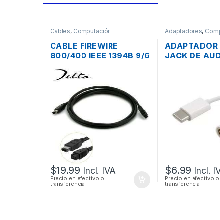
Cables
,
Computación
Adaptadores
,
Comp
CABLE FIREWIRE
ADAPTADOR 
800/400 IEEE 1394B 9/6
JACK DE AU
PINES MACHO DE 2 PIES
PARA TABLE
60CM
HUAWEI P9 / 
SAMSUNG GA
S8
$
19.99
$
6.99
Incl. IVA
Incl. I
Precio en efectivo o
Precio en efectivo o
transferencia
transferencia