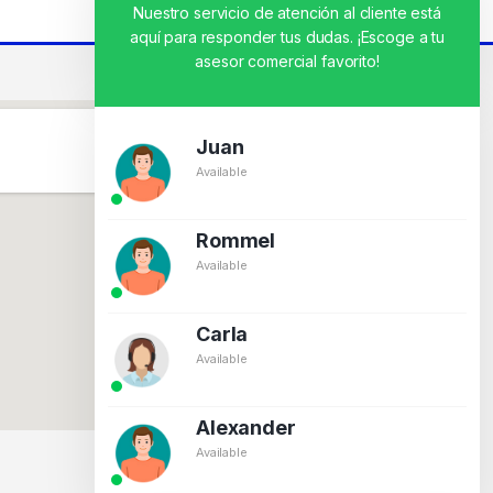
Nuestro servicio de atención al cliente está
aquí para responder tus dudas. ¡Escoge a tu
asesor comercial favorito!
Juan
Available
Rommel
Available
Carla
Available
Alexander
Available