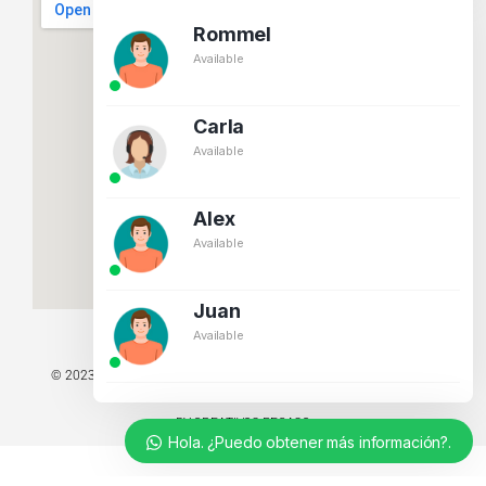
Rommel
Available
Carla
Available
Alex
Available
Juan
Available
© 2023 TODOS LOS DERECHOS RESERVADOS - TECNIT TU TIENDA
TECNOLÓGICA.
BY CREATIVOS PEGASO
Hola. ¿Puedo obtener más información?.