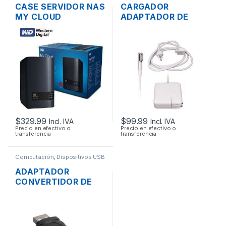
CASE SERVIDOR NAS
CARGADOR
MY CLOUD
ADAPTADOR DE
WESTERN DIGITAL 2
ENERGÍA PARA
BAHÍAS SATA CON
LAPTOP MAC APPLE
USB 3.0 Y PUERTO
MAGSAFE 16.5V
DE RED GIGABIT
3.65A 60W
ORIGINAL + CABLE
DE PODER
$
329.99
$
99.99
Incl. IVA
Incl. IVA
Precio en efectivo o
Precio en efectivo o
transferencia
transferencia
Computación
,
Dispositivos USB
ADAPTADOR
CONVERTIDOR DE
USB 2.0 A FIREWIRE
1394 6 PINES