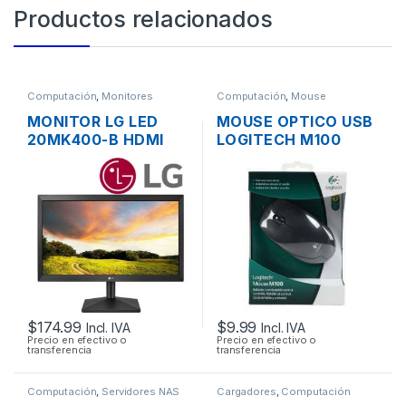
Productos relacionados
Computación
,
Monitores
Computación
,
Mouse
MONITOR LG LED
MOUSE OPTICO USB
20MK400-B HDMI
LOGITECH M100
VGA FLAT PANEL
SCROLL
WIDE SCREEN DE
20”
$
174.99
$
9.99
Incl. IVA
Incl. IVA
Precio en efectivo o
Precio en efectivo o
transferencia
transferencia
Computación
,
Servidores NAS
Cargadores
,
Computación