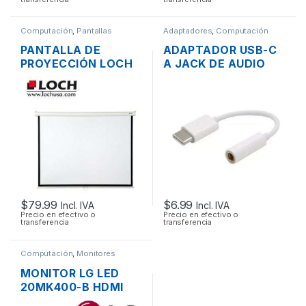
Computación
,
Pantallas
Adaptadores
,
Computación
PANTALLA DE
ADAPTADOR USB-C
PROYECCIÓN LOCH
A JACK DE AUDIO
MS84 MANUAL
3.5MM PARA
PLEGABLE 177 X
TABLETS, HUAWEI
134CM (84
P9 / P10, SAMSUNG
PULGADAS)
GALAXY S9 / S8
$
79.99
$
6.99
Incl. IVA
Incl. IVA
Precio en efectivo o
Precio en efectivo o
transferencia
transferencia
Computación
,
Monitores
MONITOR LG LED
20MK400-B HDMI
VGA FLAT PANEL