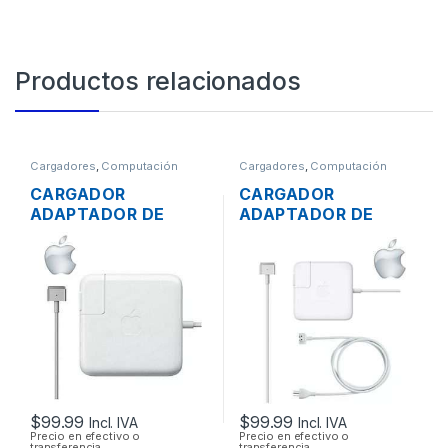
Productos relacionados
Cargadores
,
Computación
Cargadores
,
Computación
CARGADOR
CARGADOR
ADAPTADOR DE
ADAPTADOR DE
ENERGÍA PARA
ENERGÍA PARA
LAPTOP MAC APPLE
LAPTOP MAC APPLE
MAGSAFE 2 20V
MAGSAFE 2 16.5V
4.25A 85W ORIGINAL
3.65A 60W
+ CABLE DE PODER
ORIGINAL + CABLE
DE PODER
$
99.99
$
99.99
Incl. IVA
Incl. IVA
Precio en efectivo o
Precio en efectivo o
transferencia
transferencia