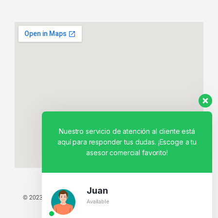
Nuestro servicio de atención al cliente está
aquí para responder tus dudas. ¡Escoge a tu
asesor comercial favorito!
Juan
© 2023 TODOS LOS DERECHOS RESERVADOS - TECNIT TU TIENDA
Available
TECNOLÓGICA.