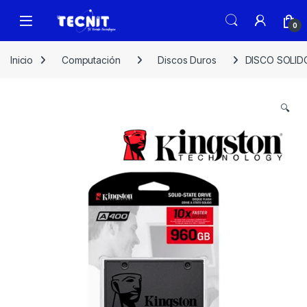
0
Inicio
Computación
Discos Duros
DISCO SOLID
🔍