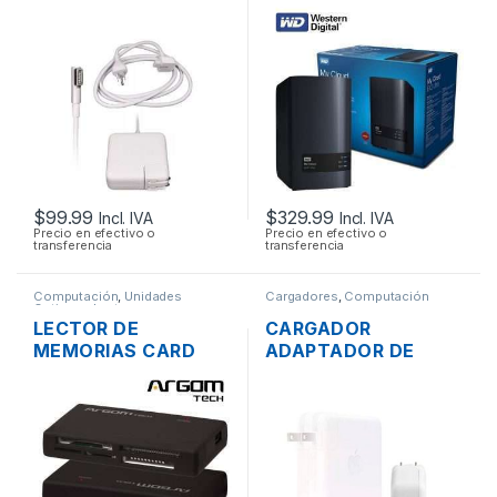
ENERGÍA PARA
WESTERN DIGITAL 2
LAPTOP MAC APPLE
BAHÍAS SATA CON
MAGSAFE 16.5V
USB 3.0 Y PUERTO
3.65A 60W
DE RED GIGABIT
ORIGINAL + CABLE
DE PODER
$
99.99
$
329.99
Incl. IVA
Incl. IVA
Precio en efectivo o
Precio en efectivo o
transferencia
transferencia
Computación
,
Unidades
Cargadores
,
Computación
Opticas - Lectores
LECTOR DE
CARGADOR
MEMORIAS CARD
ADAPTADOR DE
READER EXTERNO
ENERGÍA MAC APPLE
ARGOM 88R USB 2.0
A1719 PARA
TODO EN 1
MACBOOK PRO USB
TIPO-C 3.1 20.2V
4.3A 87W ORIGINAL