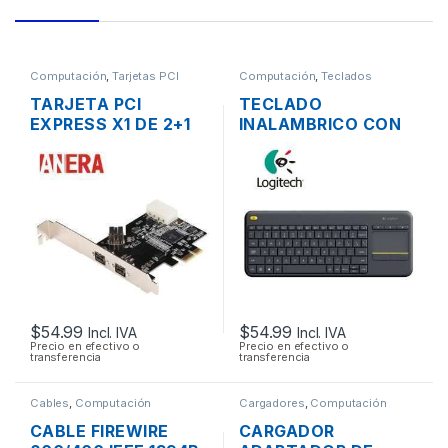
Computación
,
Tarjetas PCI
Computación
,
Teclados
TARJETA PCI
TECLADO
EXPRESS X1 DE 2+1
INALAMBRICO CON
PUERTOS FIREWIRE
TOUCHPAD
IEEE-1394 PUERTO
LOGITECH K400 EN
800
ESPAÑOL
COMPACTO EN
COLOR NEGRO
MULTIMEDIA
$
54.99
$
54.99
Incl. IVA
Incl. IVA
Precio en efectivo o
Precio en efectivo o
transferencia
transferencia
Cables
,
Computación
Cargadores
,
Computación
CABLE FIREWIRE
CARGADOR