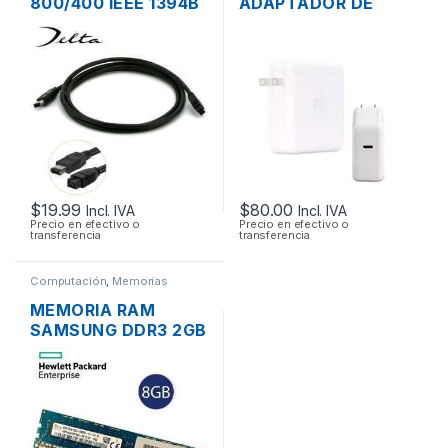
800/400 IEEE 1394B
ADAPTADOR DE
9/6 PINES MACHO
ENERGÍA MAC APPLE
DE 2 PIES 60CM
A1719 PARA
MACBOOK PRO USB
TIPO-C 3.1 20.2V
4.3A 87W ORIGINAL
$
19.99
$
80.00
Incl. IVA
Incl. IVA
Precio en efectivo o
Precio en efectivo o
transferencia
transferencia
Computación
,
Memorias
MEMORIA RAM
SAMSUNG DDR3 2GB
PC3-12800 1600MHZ
PARA PC