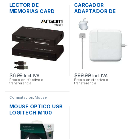
LECTOR DE
CARGADOR
MEMORIAS CARD
ADAPTADOR DE
READER EXTERNO
ENERGÍA PARA
ARGOM 88R USB 2.0
LAPTOP MAC APPLE
TODO EN 1
MAGSAFE 2 20V
4.25A 85W ORIGINAL
+ CABLE DE PODER
$
6.99
$
99.99
Incl. IVA
Incl. IVA
Precio en efectivo o
Precio en efectivo o
transferencia
transferencia
Computación
,
Mouse
MOUSE OPTICO USB
LOGITECH M100
SCROLL