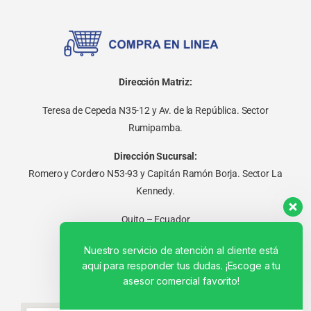
Dirección Matriz:
Teresa de Cepeda N35-12 y Av. de la República. Sector
Rumipamba.
Dirección Sucursal:
Romero y Cordero N53-93 y Capitán Ramón Borja. Sector La
Kennedy.
Quito – Ecuador
Nuestro servicio de atención al cliente está
aquí para responder tus dudas. ¡Escoge a tu
asesor comercial favorito!