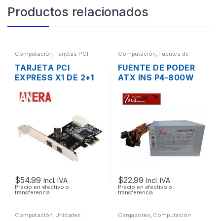
Productos relacionados
Computación
,
Tarjetas PCI
Computación
,
Fuentes de
Poder
TARJETA PCI
FUENTE DE PODER
EXPRESS X1 DE 2+1
ATX INS P4-800W
PUERTOS FIREWIRE
DE 800W
IEEE-1394 PUERTO
CONECTORES
800
SATA/IDE 38A
$
54.99
$
22.99
Incl. IVA
Incl. IVA
Precio en efectivo o
Precio en efectivo o
transferencia
transferencia
Computación
,
Unidades
Cargadores
,
Computación
Opticas - Lectores