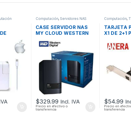
tación
Computación
,
Servidores NAS
Computación
,
T
CASE SERVIDOR NAS
TARJETA P
 DE
MY CLOUD WESTERN
X1 DE 2+1
C APPLE
DIGITAL 2 BAHÍAS SATA
FIREWIRE I
 MACBOOK
CON USB 3.0 Y PUERTO
PUERTO 8
0V 3A 61W
DE RED GIGABIT
$
329.99
$
54.99
 IVA
Incl. IVA
In
Precio en efectivo o
Precio en efecti
transferencia
transferencia