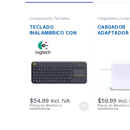
Computación
,
Teclados
Cargadores
,
Compu
TECLADO
CARGADOR
INALAMBRICO CON
ADAPTADOR
TOUCHPAD LOGITECH
ENERGÍA MA
K400 EN ESPAÑOL
A1718 PARA
COMPACTO EN COLOR
PRO USB-C 2
NEGRO MULTIMEDIA
$
54.99
$
59.99
Incl. IVA
Incl.
Precio en efectivo o
Precio en efectivo o
transferencia
transferencia