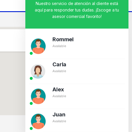
Nuestro servicio de atención al cliente está
aquí para responder tus dudas. ¡Escoge a tu
asesor comercial favorito!
Rommel
Available
Carla
Available
Alex
Available
Juan
Available