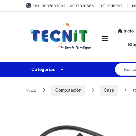
Telf: 0987803802 – 0997338686 – (02) 3316067
in
Inicio
Blo
Categorias
Inicio
Computación
Case
C