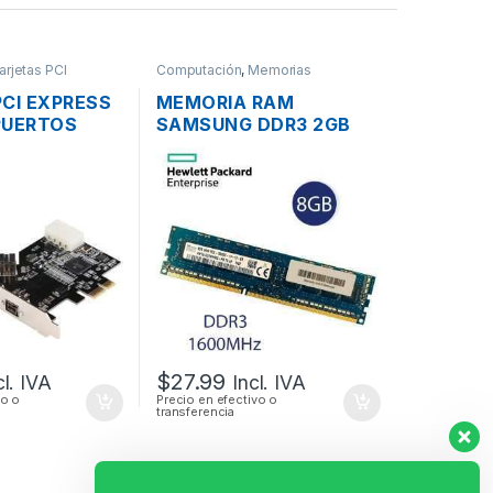
arjetas PCI
Computación
,
Memorias
CI EXPRESS
MEMORIA RAM
 PUERTOS
SAMSUNG DDR3 2GB
EEE-1394
PC3-12800 1600MHZ
00
PARA PC
$
27.99
cl. IVA
Incl. IVA
vo o
Precio en efectivo o
transferencia