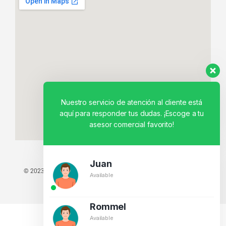
Nuestro servicio de atención al cliente está
aquí para responder tus dudas. ¡Escoge a tu
asesor comercial favorito!
Juan
© 2023 TODOS LOS DERECHOS RESERVADOS - TECNIT TU TIENDA
Available
TECNOLÓGICA.
BY CREATIVOS PEGASO
Rommel
Available