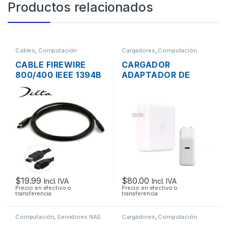
Productos relacionados
Cables
,
Computación
Cargadores
,
Computación
CABLE FIREWIRE
CARGADOR
800/400 IEEE 1394B
ADAPTADOR DE
9/6 PINES MACHO
ENERGÍA MAC APPLE
DE 2 PIES 60CM
A1719 PARA
MACBOOK PRO USB
TIPO-C 3.1 20.2V
4.3A 87W ORIGINAL
$
19.99
$
80.00
Incl. IVA
Incl. IVA
Precio en efectivo o
Precio en efectivo o
transferencia
transferencia
Computación
,
Servidores NAS
Cargadores
,
Computación