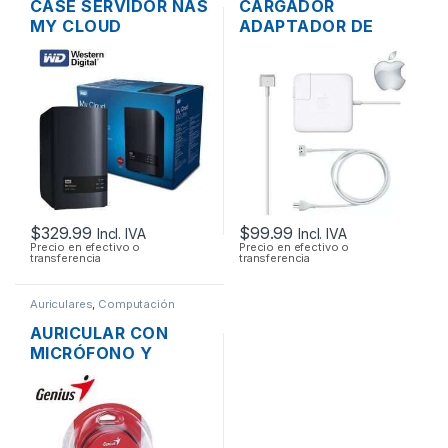
CASE SERVIDOR NAS
CARGADOR
MY CLOUD
ADAPTADOR DE
WESTERN DIGITAL 2
ENERGÍA PARA
BAHÍAS SATA CON
LAPTOP MAC APPLE
USB 3.0 Y PUERTO
MAGSAFE 2 16.5V
DE RED GIGABIT
3.65A 60W
ORIGINAL + CABLE
DE PODER
$
329.99
$
99.99
Incl. IVA
Incl. IVA
Precio en efectivo o
Precio en efectivo o
transferencia
transferencia
Auriculares
,
Computación
AURICULAR CON
MICRÓFONO Y
CONTROL DE
VOLUMEN GENIUS
HS-300N PLUG
3.5MM PLEGABLE