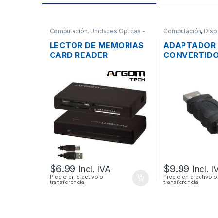
Computación
,
Unidades Opticas -
Computación
,
Disp
Lectores
LECTOR DE MEMORIAS
ADAPTADOR
CARD READER
CONVERTIDO
EXTERNO ARGOM 88R
2.0 A FIREWI
USB 2.0 TODO EN 1
PINES
$
6.99
$
9.99
Incl. IVA
Incl. I
Precio en efectivo o
Precio en efectivo o
transferencia
transferencia