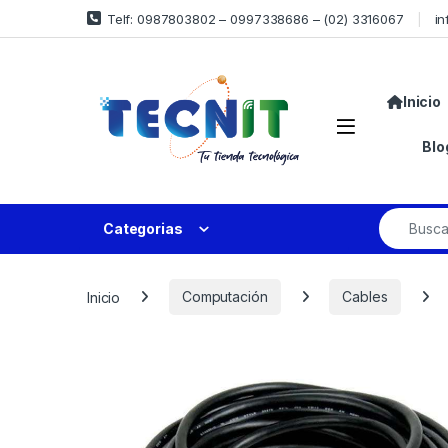
Telf: 0987803802 – 0997338686 – (02) 3316067
in
Inicio
Blo
Categorias
Inicio
Computación
Cables