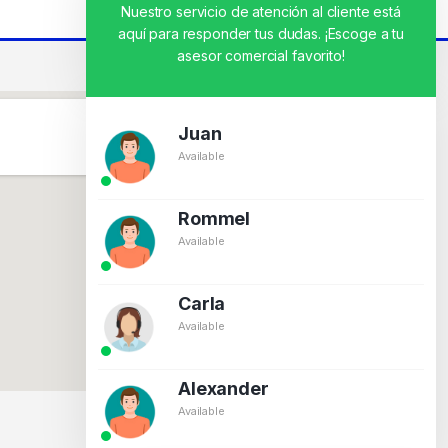
Nuestro servicio de atención al cliente está
aquí para responder tus dudas. ¡Escoge a tu
asesor comercial favorito!
Juan
Available
Rommel
Available
Carla
Available
Alexander
Available