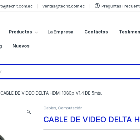
fo@tecnit.com.ec
ventas@tecnit.com.ec
Preguntas Frecuent
Productos
La Empresa
Contáctos
Testimon
g
Nuevos
CABLE DE VIDEO DELTA HDMI 1080p V1.4 DE 5mts.
Cables
,
Computación
🔍
CABLE DE VIDEO DELTA H