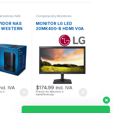
ervidores NAS
Computación
,
Monitores
VIDOR NAS
MONITOR LG LED
 WESTERN
20MK400-B HDMI VGA
 BAHÍAS SATA
FLAT PANEL WIDE
.0 Y PUERTO
SCREEN DE 20”
GABIT
$
174.99
ncl. IVA
Incl. IVA
vo o
Precio en efectivo o
transferencia