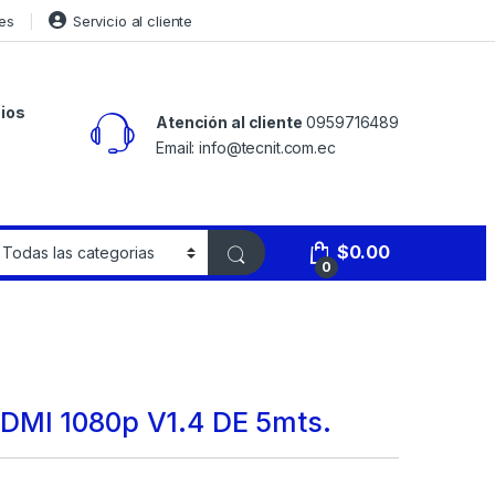
es
Servicio al cliente
ios
Atención al cliente
0959716489
Email: info@tecnit.com.ec
$
0.00
0
DMI 1080p V1.4 DE 5mts.