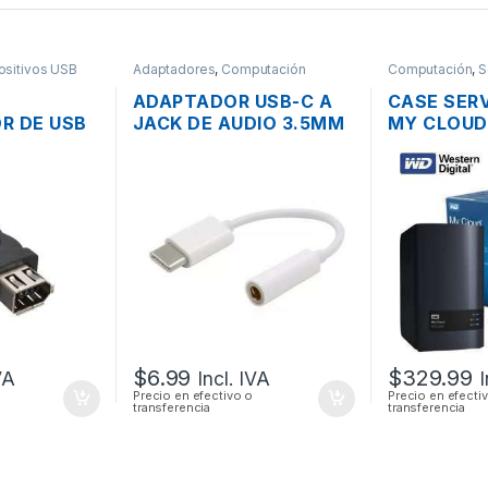
ositivos USB
Adaptadores
,
Computación
Computación
,
S
ADAPTADOR USB-C A
CASE SER
R DE USB
JACK DE AUDIO 3.5MM
MY CLOUD
RE 1394 6
PARA TABLETS,
DIGITAL 2
HUAWEI P9 / P10,
CON USB 3
SAMSUNG GALAXY S9 /
DE RED GI
S8
$
6.99
$
329.99
VA
Incl. IVA
I
Precio en efectivo o
Precio en efecti
transferencia
transferencia