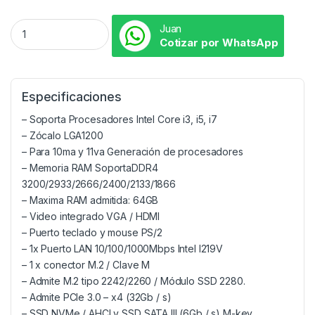
Juan
Cotizar por WhatsApp
Especificaciones
– Soporta Procesadores Intel Core i3, i5, i7
– Zócalo LGA1200
– Para 10ma y 11va Generación de procesadores
– Memoria RAM SoportaDDR4
3200/2933/2666/2400/2133/1866
– Maxima RAM admitida: 64GB
– Video integrado VGA / HDMI
– Puerto teclado y mouse PS/2
– 1x Puerto LAN 10/100/1000Mbps Intel I219V
– 1 x conector M.2 / Clave M
– Admite M.2 tipo 2242/2260 / Módulo SSD 2280.
– Admite PCIe 3.0 – x4 (32Gb / s)
– SSD NVMe / AHCI y SSD SATA III (6Gb / s) M-key