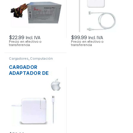
ORIGINAL + CABLE
DE PODER
$
22.99
$
99.99
Incl. IVA
Incl. IVA
Precio en efectivo o
Precio en efectivo o
transferencia
transferencia
Cargadores
,
Computación
CARGADOR
ADAPTADOR DE
ENERGÍA MAC APPLE
A1718 PARA
MACBOOK PRO USB-
C 20V 3A 61W