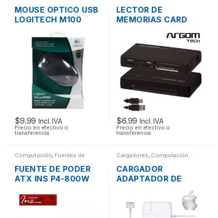
Opticas - Lectores
MOUSE OPTICO USB
LECTOR DE
LOGITECH M100
MEMORIAS CARD
SCROLL
READER EXTERNO
ARGOM 88R USB 2.0
TODO EN 1
$
9.99
$
6.99
Incl. IVA
Incl. IVA
Precio en efectivo o
Precio en efectivo o
transferencia
transferencia
Computación
,
Fuentes de
Cargadores
,
Computación
Poder
FUENTE DE PODER
CARGADOR
ATX INS P4-800W
ADAPTADOR DE
DE 800W
ENERGÍA PARA
CONECTORES
LAPTOP MAC APPLE
SATA/IDE 38A
MAGSAFE 2 16.5V
3.65A 60W