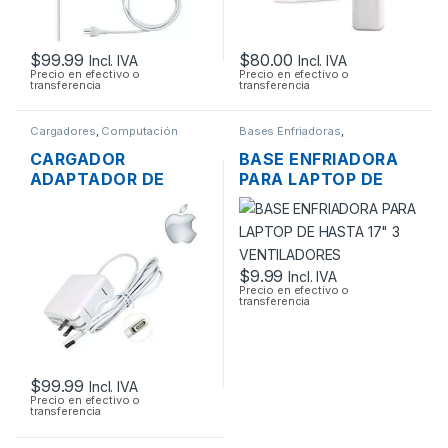
$
99.99
$
80.00
Incl. IVA
Incl. IVA
Precio en efectivo o
Precio en efectivo o
transferencia
transferencia
Cargadores
,
Computación
Bases Enfriadoras
,
Computación
CARGADOR
BASE ENFRIADORA
ADAPTADOR DE
PARA LAPTOP DE
ENERGÍA MAC APPLE
HASTA 17″ 3
A1374 PARA
VENTILADORES
MACBOOK AIR
MAGSAFE 15.4V 3.1A
$
9.99
Incl. IVA
45W ORIGINAL
Precio en efectivo o
transferencia
$
99.99
Incl. IVA
Precio en efectivo o
transferencia