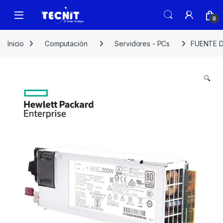
0
Inicio
Computación
Servidores - PCs
FUENTE D
🔍