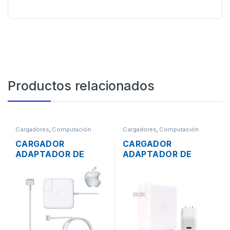
Productos relacionados
Cargadores
,
Computación
Cargadores
,
Computación
CARGADOR
CARGADOR
ADAPTADOR DE
ADAPTADOR DE
ENERGÍA PARA
ENERGÍA MAC APPLE
LAPTOP MAC APPLE
A1719 PARA
MAGSAFE 2 16.5V
MACBOOK PRO USB
3.65A 60W
TIPO-C 3.1 20.2V
ORIGINAL + CABLE
4.3A 87W ORIGINAL
DE PODER