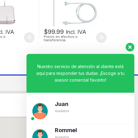
$
99.99
cl. IVA
Incl. IVA
vo o
Precio en efectivo o
transferencia
Nuestro servicio de atención al cliente está
aquí para responder tus dudas. ¡Escoge a tu
asesor comercial favorito!
Juan
Available
Rommel
Available