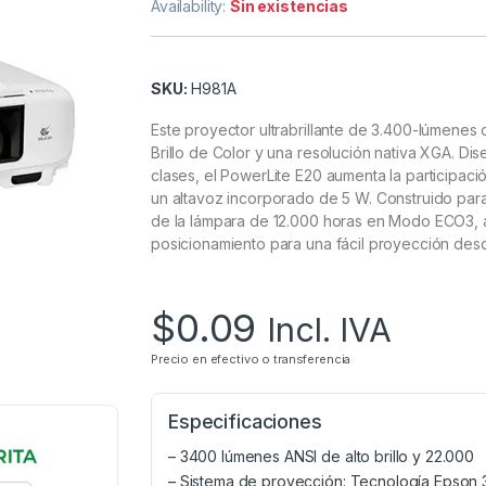
Availability:
Sin existencias
SKU:
H981A
Este proyector ultrabrillante de 3.400-lúmenes
Brillo de Color y una resolución nativa XGA. D
clases, el PowerLite E20 aumenta la participac
un altavoz incorporado de 5 W. Construido para 
de la lámpara de 12.000 horas en Modo ECO3, ad
posicionamiento para una fácil proyección desde
$
0.09
Incl. IVA
Precio en efectivo o transferencia
Especificaciones
– 3400 lúmenes ANSI de alto brillo y 22.000
– Sistema de proyección: Tecnología Epson 