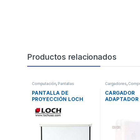
Productos relacionados
Computación
,
Pantallas
Cargadores
,
Compu
PANTALLA DE
CARGADOR
PROYECCIÓN LOCH
ADAPTADOR
MS84 MANUAL
ENERGÍA MA
PLEGABLE 177 X 134CM
A1719 PARA
(84 PULGADAS)
PRO USB TIPO
20.2V 4.3A 
ORIGINAL