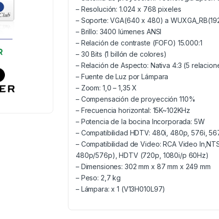
– Resolución: 1.024 x 768 pixeles
– Soporte: VGA(640 x 480) a WUXGA_RB(192
– Brillo: 3400 lúmenes ANSI
– Relación de contraste (FOFO) 15.000:1
– 30 Bits (1 billón de colores)
– Relación de Aspecto: Nativa 4:3 (5 relacio
– Fuente de Luz por Lámpara
– Zoom: 1,0 – 1,35 X
– Compensación de proyección 110%
– Frecuencia horizontal: 15K~102KHz
– Potencia de la bocina Incorporada: 5W
– Compatibilidad HDTV: 480i, 480p, 576i, 56
– Compatibilidad de Video: RCA Video In,N
480p/576p), HDTV (720p, 1080i/p 60Hz)
– Dimensiones: 302 mm x 87 mm x 249 mm
– Peso: 2,7 kg
– Lámpara: x 1 (V13H010L97)