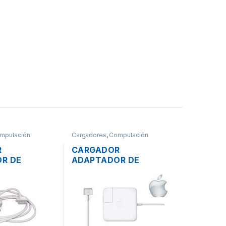
mputación
Cargadores
,
Computación
R
CARGADOR
R DE
ADAPTADOR DE
PARA LAPTOP
ENERGÍA PARA LAPTOP
E MAGSAFE
MAC APPLE MAGSAFE 2
5A 60W
16.5V 3.65A 60W
+ CABLE DE
ORIGINAL + CABLE DE
PODER