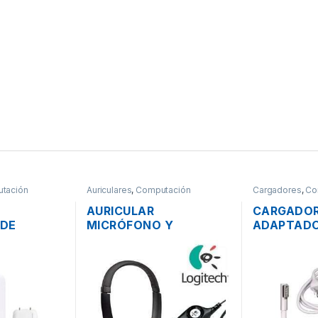
tación
Auriculares
,
Computación
Cargadores
,
Co
AURICULAR
CARGADO
 DE
MICRÓFONO Y
ADAPTADO
C APPLE
CONTROL DE VOLUMEN
ENERGÍA 
 MACBOOK
LOGITECH H390 USB
MAC APPL
-C 3.1
16.5V 3.6
87W
ORIGINAL 
PODER