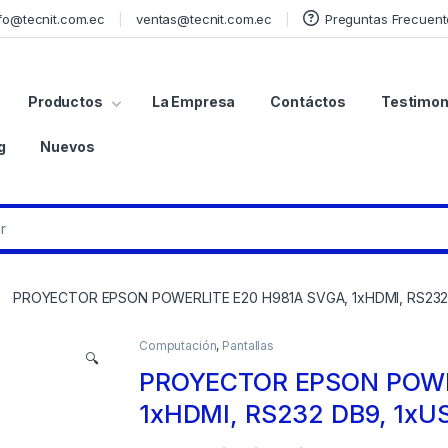
fo@tecnit.com.ec
ventas@tecnit.com.ec
Preguntas Frecuent
Productos
La Empresa
Contáctos
Testimon
g
Nuevos
PROYECTOR EPSON POWERLITE E20 H981A SVGA, 1xHDMI, RS232 
Computación
,
Pantallas
🔍
PROYECTOR EPSON POWE
1xHDMI, RS232 DB9, 1xU