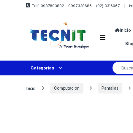
Telf: 0987803802 – 0997338686 – (02) 3316067
in
Inicio
Blo
Categorias
Inicio
Computación
Pantallas