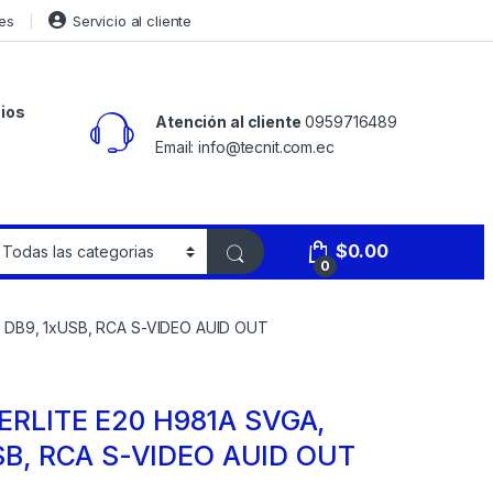
es
Servicio al cliente
ios
Atención al cliente
0959716489
Email: info@tecnit.com.ec
$
0.00
0
DB9, 1xUSB, RCA S-VIDEO AUID OUT
RLITE E20 H981A SVGA,
SB, RCA S-VIDEO AUID OUT