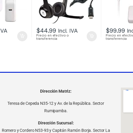
$
44.99
$
99.99
 IVA
Incl. IVA
In
Precio en efectivo o
Precio en efecti
transferencia
transferencia
Dirección Matriz:
Teresa de Cepeda N35-12 y Av. de la República. Sector
Rumipamba.
Dirección Sucursal:
Romero y Cordero N53-93 y Capitán Ramón Borja. Sector La