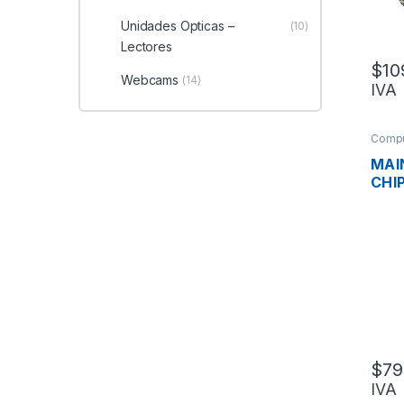
Unidades Opticas –
(10)
Lectores
$
10
Webcams
(14)
IVA
Compu
MAI
CHI
PWR-
6TA
VID
M.2,
$
79
IVA