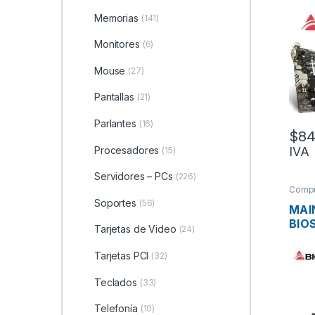
PRO 
DDR
Memorias
(141)
HDMI
Monitores
(6)
3.0,
Mouse
(27)
Pantallas
(21)
Parlantes
(16)
$
84
Procesadores
IVA
(15)
Servidores – PCs
(226)
Compu
Soportes
(56)
MAI
BIO
Tarjetas de Video
(24)
S17
VID
Tarjetas PCI
(32)
USB 
PS2
Teclados
(33)
Telefonía
(10)