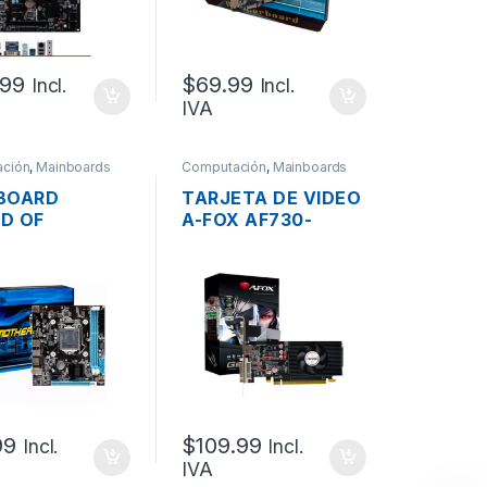
.99
$
69.99
Incl.
Incl.
IVA
ción
,
Mainboards
Computación
,
Mainboards
BOARD
TARJETA DE VIDEO
D OF
A-FOX AF730-
HIPS CHIPSET
4096D3L5 PCI-E
 MINI TG-H81
X16 2.0 DE 4GB
, 4TA, DDR3,
DDR3, NVIDIA, VGA,
 VGA, HDMI,
HDMI, DVI
, 1XPCI-E,
.0
99
$
109.99
Incl.
Incl.
IVA