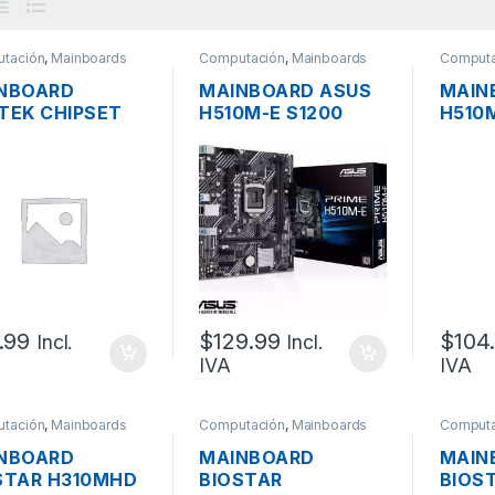
tación
,
Mainboards
Computación
,
Mainboards
Computa
NBOARD
MAINBOARD ASUS
MAIN
TEK CHIPSET
H510M-E S1200
H510M
L MINI AK-
10MA 11VA DDR4
S1200
 S1155, 3RA,
HDMI VGA DP M.2
DDR4,
3, VIDEO VGA
HDMI 
, 1XPCI, 1XPCI-
4XPCI
SB
.99
$
129.99
$
104
Incl.
Incl.
IVA
IVA
tación
,
Mainboards
Computación
,
Mainboards
Computa
NBOARD
MAINBOARD
MAIN
STAR H310MHD
BIOSTAR
BIOS