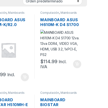
ción
,
Mainboards
Computación
,
Mainboards
BOARD ASUS
MAINBOARD ASUS
-K/R2.0
H610M-K D4 S1700
 10MA. 11VA.
12VA. 13VA DDR4,
 VIDEO VGA
VIDEO VGA, HDMI,
DP, USB 3.2,
USB 3.2, 1XPCI-E,
-E, M.2, PS2
PS2
$
114.99
Incl.
IVA
.99
Incl.
ción
,
Mainboards
Computación
,
Mainboards
BOARD
MAINBOARD
TAR H510MH-E
BIOSTAR