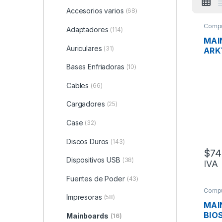
Accesorios varios
(68)
Compu
Adaptadores
(114)
MAI
Auriculares
(31)
ARK
INTE
Bases Enfriadoras
(10)
H61M
DDR
Cables
(66)
HDMI
E, U
Cargadores
(25)
Case
(32)
Discos Duros
(143)
$
74
Dispositivos USB
(38)
IVA
Fuentes de Poder
(43)
Compu
Impresoras
(58)
MAI
BIO
Mainboards
(16)