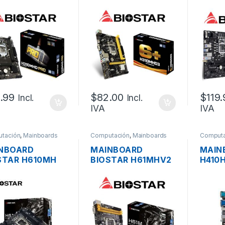
S1151 8VA GEN.
H310MHD3 S1151
S1200
4, VIDEO VGA /
8VA 9NA GEN /
GEN, 
 / DVI-D, USB
DDR3/ VIDEO VGA /
VGA/H
 2X PCI-E X1
HDMI / USB 3.0,
PUERTO LAN / 1 X
PCI-E 3.0 / 2 X PCI-
E 2.0
.99
$
82.00
$
119
Incl.
Incl.
IVA
IVA
tación
,
Mainboards
Computación
,
Mainboards
Computa
NBOARD
MAINBOARD
MAIN
STAR H610MH
BIOSTAR H61MHV2
H410
00 12VA DDR4,
LGA 1155 VGA/HDMI
1200 
EO VGA, HDMI,
DDR3 SOCKET
VIDEO
3.2, 1XPCI-E,
4XUSB
M.2, 