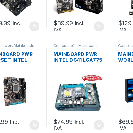
9.99
$
89.99
$
129
Incl.
Incl.
IVA
IVA
tación
,
Mainboards
Computación
,
Mainboards
Computa
NBOARD PWR
MAINBOARD PWR
MAIN
PSET INTEL
INTEL DG41 LGA775
WORL
H110 S1151,
DDR3, VIDEO VGA,
WARS
. 7MA., DDR4,
1XPCI, AUDIO 5.1,
INTEL
EO VGA, HDMI,
PS/2
S1150
 USB 3.0
VIDEO
1XPCI
USB3
.99
$
74.99
$
69.
Incl.
Incl.
IVA
IVA