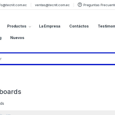
fo@tecnit.com.ec
ventas@tecnit.com.ec
Preguntas Frecuent
Productos
La Empresa
Contáctos
Testimon
g
Nuevos
boards
rds