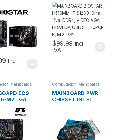
, 10MA Y 11VA
H510MMHP S1200
DDR4, VIDEO
10MA. 11VA. DDR4,
DMI, M.2
VIDEO VGA HDMI
DP, USB 3.2, 2XPCI-
E, M.2, PS2
$
99.99
Incl.
IVA
.99
Incl.
ción
,
Mainboards
Computación
,
Mainboards
BOARD ECS
MAINBOARD PWR
H6-M7 LGA
CHIPSET INTEL
10MA DDR4,
MINI ITX PWR-
 VGA, HDMI,
HM55 S1156, 3RA,
 3.2, 1XPCI-E,
DDR3, VIDEO VGA
PS2
HDMI, 1XPCI, 1XPCI-
E, USB, PS2