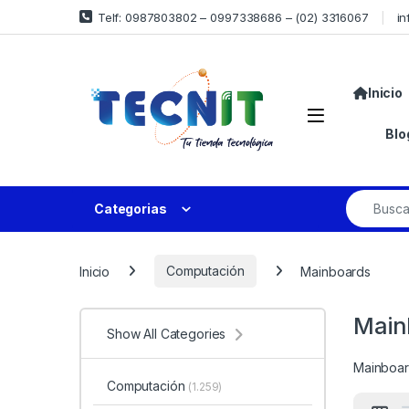
Telf: 0987803802 – 0997338686 – (02) 3316067
in
Inicio
Blo
Categorias
Inicio
Computación
Mainboards
Main
Show All Categories
Mainboa
Computación
(1.259)