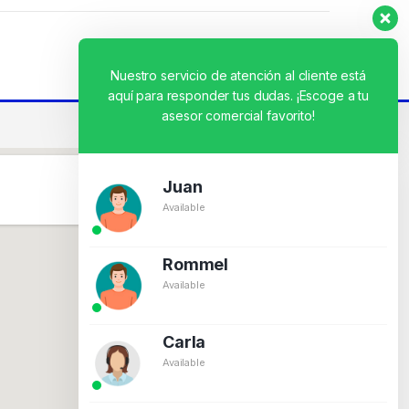
Nuestro servicio de atención al cliente está
aquí para responder tus dudas. ¡Escoge a tu
asesor comercial favorito!
Juan
Available
Rommel
Available
Carla
Available