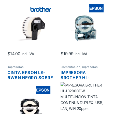
IMPRESORA DE
BLANCO DE 18MM
ETIQUETAS
5MTS. PARA LW-400
BROTHER QL-
(PLANCHA)
800/QL-1050N 29MM
X 30MTS
$
14.00
$
19.99
Incl. IVA
Incl. IVA
Impresoras
Computación
,
Impresoras
CINTA EPSON LK-
IMPRESORA
6WBN NEGRO SOBRE
BROTHER HL-
BLANCO DE 24MM
L3280CDW
9MTS. PARA LW-
MULTIFUNCION
700/ LW-600
TINTA CONTINUA
DUPLEX, USB, LAN,
WIFI 20PPM