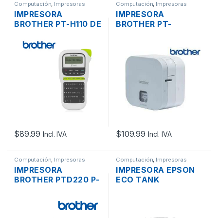
Computación
,
Impresoras
Computación
,
Impresoras
IMPRESORA
IMPRESORA
BROTHER PT-H110 DE
BROTHER PT-
ETIQUETAS
P300BT CUBE P-
LABELWORKS
TOUCH DE
ROTULADORA
ETIQUETAS
ETIQUETAS
LABELWORKS Y
COD. BARRAS CORTE
MANUAL
BLUETOOTH
$
89.99
$
109.99
Incl. IVA
Incl. IVA
Computación
,
Impresoras
Computación
,
Impresoras
IMPRESORA
IMPRESORA EPSON
BROTHER PTD220 P-
ECO TANK
TOUCH DE
MULTIFUNCION L1250
ETIQUETAS
SISTEMA TINTA
LABELMAKER
CONTINUA WI-FI