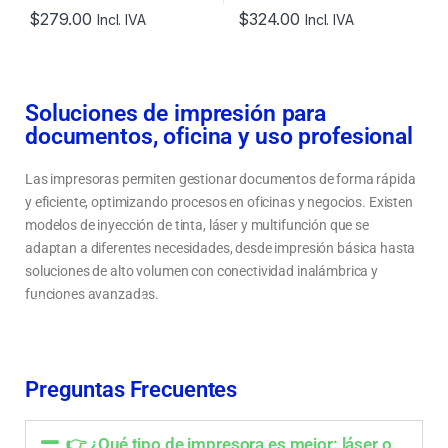
$
279.00
$
324.00
Incl. IVA
Incl. IVA
Soluciones de impresión para
documentos, oficina y uso profesional
Las impresoras permiten gestionar documentos de forma rápida
y eficiente, optimizando procesos en oficinas y negocios. Existen
modelos de inyección de tinta, láser y multifunción que se
adaptan a diferentes necesidades, desde impresión básica hasta
soluciones de alto volumen con conectividad inalámbrica y
funciones avanzadas.
Tipos de impresoras: láser, tinta continua y multifunción
Cómo elegir una impresora según el volumen de impresión y uso
Impresoras para hogar, oficina y negocios en Ecuador
Preguntas Frecuentes
👉 ¿Qué tipo de impresora es mejor: láser o