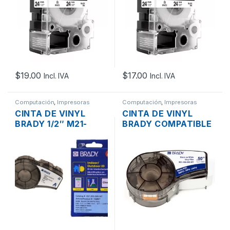
8MTS. PARA LW-
8MTS. PARA LW400
400/LW-500/LM-
LW700 LW500
700/LW-900P
$
19.00
$
17.00
Incl. IVA
Incl. IVA
Computación
,
Impresoras
Computación
,
Impresoras
CINTA DE VINYL
CINTA DE VINYL
BRADY 1/2″ M21-
BRADY COMPATIBLE
500-595-WT NEGRO
1/2″ BM21-500-595-
SOBRE BLANCO DE
WT NEGRO SOBRE
12.7MM 6.4MTS. –
BLANCO DE 12.7MM
ORIGINAL
6.4MTS.