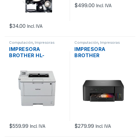
$
499.00
Incl. IVA
$
34.00
Incl. IVA
Computación
,
Impresoras
Computación
,
Impresoras
IMPRESORA
IMPRESORA
BROTHER HL-
BROTHER
L6400DW,
INKBENEFIT TANK
IMPRESIÓN LÁSER
MULTIFUNCIÓN
MONOCROMO,
T430, SISTEMA DE
DUPLEX
TINTA CONTINUA,
AUTOMÁTICO, USB,
WIFI, USB
LAN, WIFI, HASTA 50
PPM
$
559.99
$
279.99
Incl. IVA
Incl. IVA