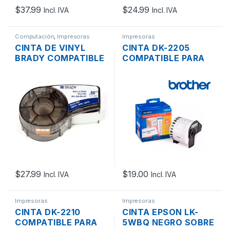
$
37.99
$
24.99
Incl. IVA
Incl. IVA
Computación
,
Impresoras
Impresoras
CINTA DE VINYL
CINTA DK-2205
BRADY COMPATIBLE
COMPATIBLE PARA
3/4″ BM21-750-595-
IMPRESORA DE
WT NEGRO SOBRE
ETIQUETAS
BLANCO DE 19.0MM
BROTHER QL-
6.4MTS.
800/QL-1050N 62MM
X 30MTS
$
27.99
$
19.00
Incl. IVA
Incl. IVA
Impresoras
Impresoras
CINTA DK-2210
CINTA EPSON LK-
COMPATIBLE PARA
5WBQ NEGRO SOBRE