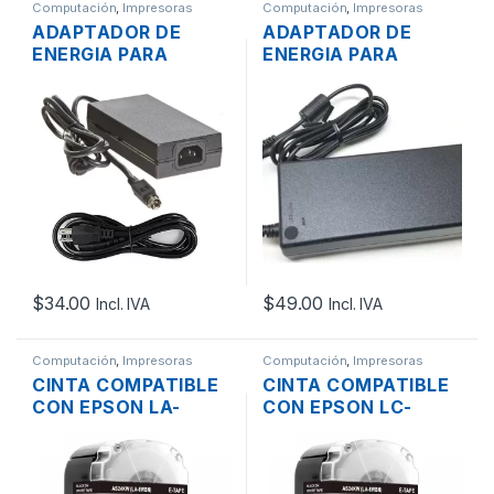
Computación
,
Impresoras
Computación
,
Impresoras
ADAPTADOR DE
ADAPTADOR DE
ENERGIA PARA
ENERGIA PARA
IMPRESORA EPSON
IMPRESORA ZEBRA
PS-180 TMU220 24V
FSP060-RPAC DE
2A
24V 2.5A
$
34.00
$
49.00
Incl. IVA
Incl. IVA
Computación
,
Impresoras
Computación
,
Impresoras
CINTA COMPATIBLE
CINTA COMPATIBLE
CON EPSON LA-
CON EPSON LC-
6WBN AS24KW
5WBN AS18KW
NEGRO SOBRE
NEGRO SOBRE
BLANCO DE 24MM
BLANCO DE 18MM