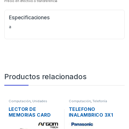
Precio en efectivo o transferencia
Especificaciones
a
Productos relacionados
Computación
,
Unidades
Computación
,
Telefonía
Opticas - Lectores
LECTOR DE
TELEFONO
MEMORIAS CARD
INALAMBRICO 3X1
READER EXTERNO
PANASONIC KX-
ARGOM 88R USB 2.0
TGC353 DECT 6.0 C-