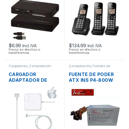
TODO EN 1
ID 1.9 GHZ ALTAVOZ
CONTESTADOR
$
6.99
$
134.99
Incl. IVA
Incl. IVA
Precio en efectivo o
Precio en efectivo o
transferencia
transferencia
Cargadores
,
Computación
Computación
,
Fuentes de
Poder
CARGADOR
FUENTE DE PODER
ADAPTADOR DE
ATX INS P4-800W
ENERGÍA PARA
DE 800W
LAPTOP MAC APPLE
CONECTORES
MAGSAFE 2 16.5V
SATA/IDE 38A
3.65A 60W
ORIGINAL + CABLE
DE PODER