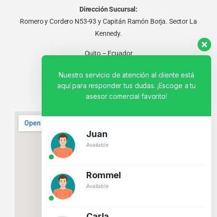
Dirección Sucursal:
Romero y Cordero N53-93 y Capitán Ramón Borja. Sector La
Kennedy.
Quito – Ecuador
Nuestro servicio de atención al cliente está
aquí para responder tus dudas. ¡Escoge a tu
asesor comercial favorito!
Juan
Available
Rommel
Available
Carla