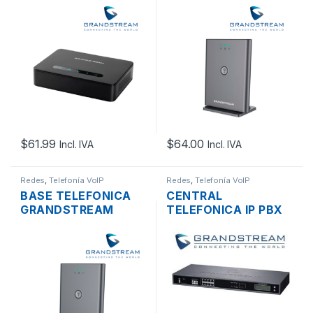
DP750 VOIP
DP752 VOIP
PROTOCOLO SIP
PROTOCOLO SIP
PUERTO LAN POE,
PUERTO LAN POE
MICRO USB, HASTA
HASTA 10 CUENTAS
10 CUENTAS SIP
SIP
$
61.99
$
64.00
Incl. IVA
Incl. IVA
Redes
,
Telefonía VoIP
Redes
,
Telefonía VoIP
BASE TELEFONICA
CENTRAL
GRANDSTREAM
TELEFONICA IP PBX
DP755 VOIP
GRANDSTREAM
PROTOCOLO SIP
UCM6208 LAN/WAN
PUERTO LAN POE
GIGABIT POE+,
HASTA 20 CUENTAS
USB/SD, 100
SIP
LLAMADAS