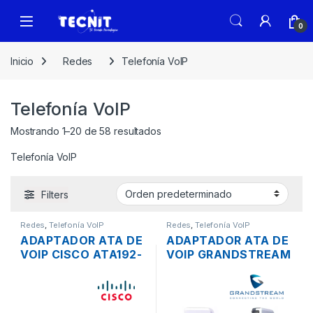
0
Inicio
Redes
Telefonía VoIP
Telefonía VoIP
Mostrando 1–20 de 58 resultados
Telefonía VoIP
Filters
Redes
,
Telefonía VoIP
Redes
,
Telefonía VoIP
ADAPTADOR ATA DE
ADAPTADOR ATA DE
VOIP CISCO ATA192-
VOIP GRANDSTREAM
3PW-K9 DE 2
HT503 DE 1 PUERTO
PUERTOS FXS, 2
FXS 1 PUERTO FXO
PUERTOS RJ45
CON ROUTER
10/100