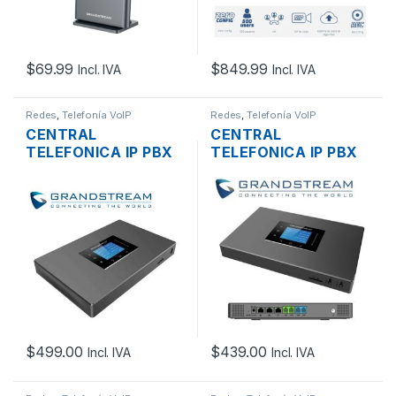
$
69.99
$
849.99
Incl. IVA
Incl. IVA
Redes
,
Telefonía VoIP
Redes
,
Telefonía VoIP
CENTRAL
CENTRAL
TELEFONICA IP PBX
TELEFONICA IP PBX
GRANDSTREAM
GRANDSTREAM
UCM6302 3
UCM6302A 3
PUERTOS LAN/WAN
PUERTOS LAN/WAN
2XFXS/2XFXO,
2XFXS/2XFXO,
GIGABIT POE+, USB
GIGABIT POE+, USB
3.0/SD, 100
3.0/SD, 75
LLAMADAS
LLAMADAS
$
499.00
$
439.00
Incl. IVA
Incl. IVA