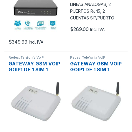
TRUNK SIP.
CUENTAS
SIP/PUERTO
$
289.00
Incl. IVA
$
349.99
Incl. IVA
Redes
,
Telefonía VoIP
Redes
,
Telefonía VoIP
GATEWAY GSM VOIP
GATEWAY GSM VOIP
GOIP1 DE 1 SIM 1
GOIP1 DE 1 SIM 1
PUERTO LAN RJ45
PUERTO LAN RJ45
SIP
SIP