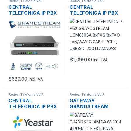
Redes
,
Telefonía VoIP
Redes
,
Telefonía VoIP
CENTRAL
CENTRAL
TELEFONICA IP PBX
TELEFONICA IP PBX
GRANDSTREAM
GRANDSTREAM
UCM6304A
UCM6308A
4XFXS/4XFXO, 3
8XFXS/8XFXO,
PUERTOS RJ45
LAN/WAN GIGABIT
GIGABIT POE+,
POE+, USB/SD, 200
USB/SD, 200
LLAMADAS
LLAMADAS, 75
$
1,099.00
TRUNK SIP
Incl. IVA
$
689.00
Incl. IVA
Redes
,
Telefonía VoIP
Redes
,
Telefonía VoIP
CENTRAL
GATEWAY
TELEFONICA IP PBX
GRANDSTREAM
YEASTAR S20
GXW-4104 4
2XFXO, 4XFXS,
PUERTOS FXO PARA
LAN/WAN, TF, 10
LINEAS ANALOGAS,
LLAMADAS, 20
2 PUERTOS RJ45, 2