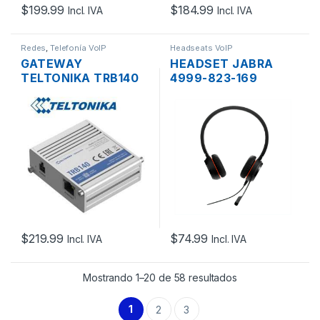
$
199.99
$
184.99
Incl. IVA
Incl. IVA
Redes
,
Telefonía VoIP
Headseats VoIP
GATEWAY
HEADSET JABRA
TELTONIKA TRB140
4999-823-169
4G LTE 1 PUERTO
EVOLVE 20 MS
10/100/1000 +
USB/USB-C NEGRO
ANTENA + 1SIM
CARD PARA VOIP
$
219.99
$
74.99
Incl. IVA
Incl. IVA
Mostrando 1–20 de 58 resultados
1
2
3