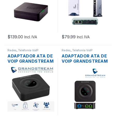
$
139.00
$
79.99
Incl. IVA
Incl. IVA
Redes
,
Telefonía VoIP
Redes
,
Telefonía VoIP
ADAPTADOR ATA DE
ADAPTADOR ATA DE
VOIP GRANDSTREAM
VOIP GRANDSTREAM
HT801 CON 1 PUERTO
HT802 DE 2
FXS, 1 CUENTA SIP, 1
PUERTOS FXS CON
PUERTO RJ45 10/100
ROUTER