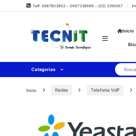
Telf: 0987803802 – 0997338686 – (02) 3316067
in
Inicio
Blo
Categorias
Inicio
Redes
Telefonía VoIP