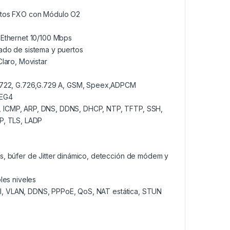
ertos FXO con Módulo O2
 Ethernet 10/100 Mbps
ado de sistema y puertos
Claro, Movistar
G.722, G.726,G.729 A, GSM, Speex,ADPCM
PEG4
, ICMP, ARP, DNS, DDNS, DHCP, NTP, TFTP, SSH,
TP, TLS, LADP
s, búfer de Jitter dinámico, detección de módem y
les niveles
wall, VLAN, DDNS, PPPoE, QoS, NAT estática, STUN