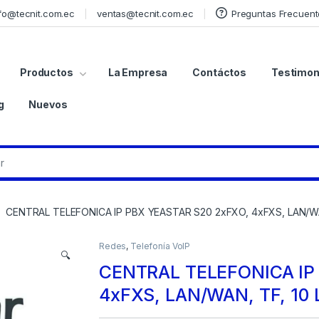
fo@tecnit.com.ec
ventas@tecnit.com.ec
Preguntas Frecuent
Productos
La Empresa
Contáctos
Testimon
g
Nuevos
CENTRAL TELEFONICA IP PBX YEASTAR S20 2xFXO, 4xFXS, LAN/WA
Redes
,
Telefonía VoIP
🔍
CENTRAL TELEFONICA IP
4xFXS, LAN/WAN, TF, 10