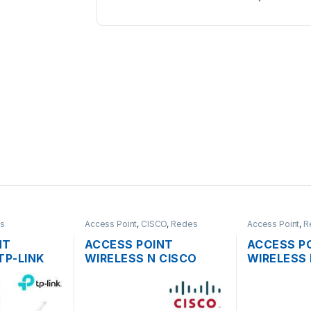
s
Access Point
,
CISCO
,
Redes
Access Point
,
R
NT
ACCESS POINT
ACCESS P
TP-LINK
WIRELESS N CISCO
WIRELESS 
HZ DOS
SMB WAP121 2.4GHZ
RBCAP2ND
BI.
DOS ANTENAS INT.
150MBPS 
E
300MBPS SOPORTE
POE