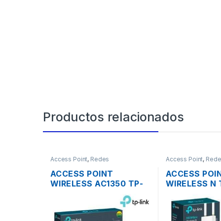
Productos relacionados
Access Point
,
Redes
Access Point
,
Rede
ACCESS POINT
ACCESS POI
WIRELESS AC1350 TP-
WIRELESS N 
LINK EAP225 DUAL
EAP110 2.4G
BAND 1350MBPS
ANTENAS 3D
GIGABIT SOPORTA POE
300MBPS PO