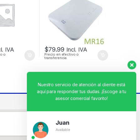
OUTDOOR
$
79.99
cl. IVA
Incl. IVA
vo o
Precio en efectivo o
transferencia
Nuestro servicio de atención al cliente está
aquí para responder tus dudas. ¡Escoge a tu
asesor comercial favorito!
Juan
Available