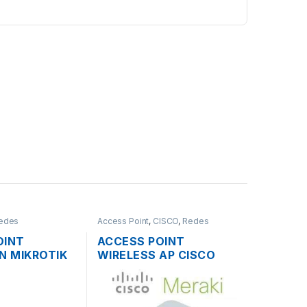
edes
Access Point
,
CISCO
,
Redes
OINT
ACCESS POINT
N MIKROTIK
WIRELESS AP CISCO
 2.4GHZ
MERAKI MR16 DUAL
TECHO OS L4
BAND 600 MBPS
SOPORTE POE