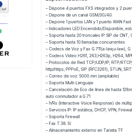
– Dispone 4 puertos FXS integrados y 2 pu
– Dispone de un canal GSM/3G/4G
– Dispone 1 puertos LAN y 1 puerto WAN Fast
– Indicadores LED Encendido/Disponible, est
– Soporta hasta 20 troncales IP SIP de CNT, 
– Soporta hasta 10 llamadas concurrentes
– Codecs de Voz y Fax G.711(a-law,u-law), 
– Codecs Vídeo H261, 263,H263p, H264, M
– Protocolos de Red TCP/UDP/IP, RTP/RTCP
http/https, PPPoE, SIP (RFC3261), STUN, SR
– Correo de voz: 5000 min (ampliable)
– Soporta Multi-Lenguaje
– Cancelación de Eco de línea de hasta 128m
auto conmutador a G.71
– IVRs (Interactive Voice Response) de múltip
– Servicios IP: IP estática, DHCP, VPN, Fire
– Soporta Firewall
– Fax T.38: Sí
– Almacenamiento externo en Tarjeta TF