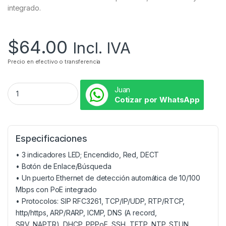
integrado.
$
64.00
Incl. IVA
Precio en efectivo o transferencia
Juan
Cotizar por WhatsApp
Especificaciones
• 3 indicadores LED; Encendido, Red, DECT
• Botón de Enlace/Búsqueda
• Un puerto Ethernet de detección automática de 10/100
Mbps con PoE integrado
• Protocolos: SIP RFC3261, TCP/IP/UDP, RTP/RTCP,
http/https, ARP/RARP, ICMP, DNS (A record,
SRV, NAPTR), DHCP, PPPoE, SSH, TFTP, NTP, STUN,