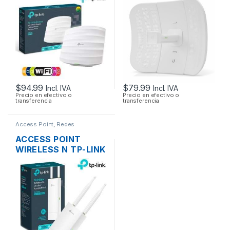
DUAL BAND
M5-23 AIRMAX 5GHZ
1350MBPS GIGABIT
23DBI 316MW + POE
SOPORTA POE
OUTDOOR
MONTAJE EN
TECHO
$
94.99
$
79.99
Incl. IVA
Incl. IVA
Precio en efectivo o
Precio en efectivo o
transferencia
transferencia
Access Point
,
Redes
ACCESS POINT
WIRELESS N TP-LINK
EAP110 2.4GHZ DOS
ANTENAS 3DBI.
300MBPS POE
OUTDOOR