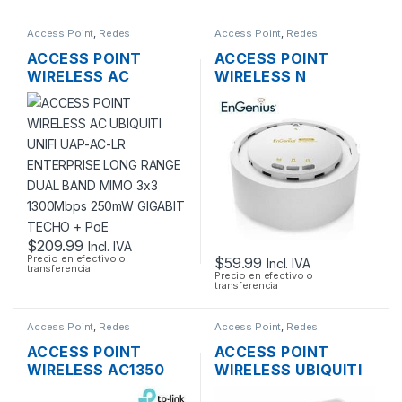
Access Point
,
Redes
Access Point
,
Redes
ACCESS POINT
ACCESS POINT
WIRELESS AC
WIRELESS N
UBIQUITI UNIFI UAP-
ENGENIUS EAP300
AC-LR ENTERPRISE
2.4GHZ 300MBPS +
LONG RANGE DUAL
POE
BAND MIMO 3×3
1300MBPS 250MW
GIGABIT TECHO +
POE
$
209.99
Incl. IVA
Precio en efectivo o
$
59.99
Incl. IVA
transferencia
Precio en efectivo o
transferencia
Access Point
,
Redes
Access Point
,
Redes
ACCESS POINT
ACCESS POINT
WIRELESS AC1350
WIRELESS UBIQUITI
TP-LINK EAP225
LITEBEAM M5 LBE-