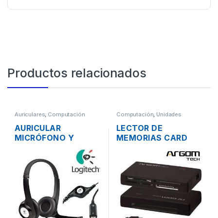
Productos relacionados
Auriculares
,
Computación
Computación
,
Unidades
Opticas - Lectores
AURICULAR
LECTOR DE
MICRÓFONO Y
MEMORIAS CARD
CONTROL DE
READER EXTERNO
VOLUMEN LOGITECH
ARGOM 88R USB 2.0
H390 USB
TODO EN 1