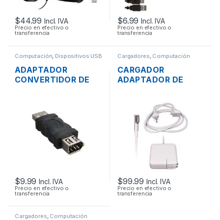
$
44.99
$
6.99
Incl. IVA
Incl. IVA
Precio en efectivo o
Precio en efectivo o
transferencia
transferencia
Computación
,
Dispositivos USB
Cargadores
,
Computación
ADAPTADOR
CARGADOR
CONVERTIDOR DE
ADAPTADOR DE
USB 2.0 A FIREWIRE
ENERGÍA PARA
1394 6 PINES
LAPTOP MAC APPLE
MAGSAFE 16.5V
3.65A 60W
ORIGINAL + CABLE
DE PODER
$
9.99
$
99.99
Incl. IVA
Incl. IVA
Precio en efectivo o
Precio en efectivo o
transferencia
transferencia
Cargadores
,
Computación