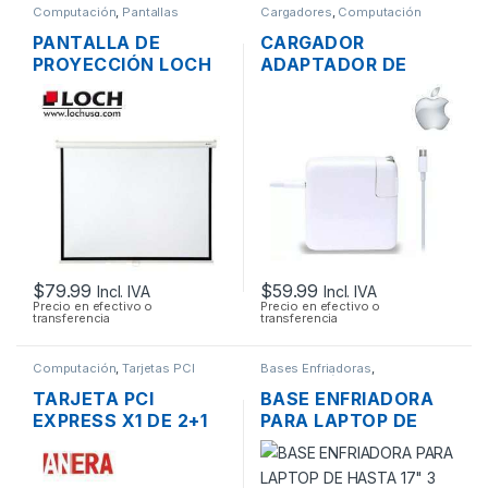
Computación
,
Pantallas
Cargadores
,
Computación
PANTALLA DE
CARGADOR
PROYECCIÓN LOCH
ADAPTADOR DE
MS84 MANUAL
ENERGÍA MAC APPLE
PLEGABLE 177 X
A1718 PARA
134CM (84
MACBOOK PRO USB-
PULGADAS)
C 20V 3A 61W
$
79.99
$
59.99
Incl. IVA
Incl. IVA
Precio en efectivo o
Precio en efectivo o
transferencia
transferencia
Computación
,
Tarjetas PCI
Bases Enfriadoras
,
Computación
TARJETA PCI
BASE ENFRIADORA
EXPRESS X1 DE 2+1
PARA LAPTOP DE
PUERTOS FIREWIRE
HASTA 17″ 3
IEEE-1394 PUERTO
VENTILADORES
800