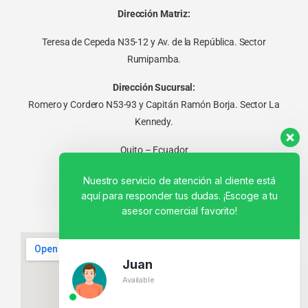
Dirección Matriz:
Teresa de Cepeda N35-12 y Av. de la República. Sector
Rumipamba.
Dirección Sucursal:
Romero y Cordero N53-93 y Capitán Ramón Borja. Sector La
Kennedy.
Quito – Ecuador
Nuestro servicio de atención al cliente está
aquí para responder tus dudas. ¡Escoge a tu
asesor comercial favorito!
Juan
Available