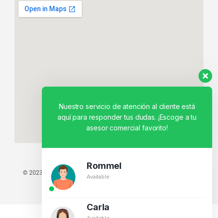
Nuestro servicio de atención al cliente está
aquí para responder tus dudas. ¡Escoge a tu
asesor comercial favorito!
Rommel
© 2023 TODOS LOS DERECHOS RESERVADOS - TECNIT TU TIENDA
Available
TECNOLÓGICA.
BY CREATIVOS PEGASO
Carla