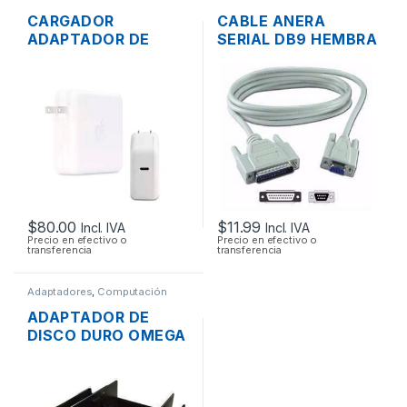
CARGADOR
CABLE ANERA
ADAPTADOR DE
SERIAL DB9 HEMBRA
ENERGÍA MAC APPLE
A SERIAL DB25
A1719 PARA
MACHO 1.8MTS
MACBOOK PRO USB
TIPO-C 3.1 20.2V
4.3A 87W ORIGINAL
$
80.00
$
11.99
Incl. IVA
Incl. IVA
Precio en efectivo o
Precio en efectivo o
transferencia
transferencia
Adaptadores
,
Computación
ADAPTADOR DE
DISCO DURO OMEGA
DE 2.5″ A 3.5″ TIPO
RACK