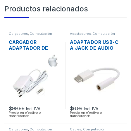
Productos relacionados
Cargadores
,
Computación
Adaptadores
,
Computación
CARGADOR
ADAPTADOR USB-C
ADAPTADOR DE
A JACK DE AUDIO
ENERGÍA MAC APPLE
3.5MM PARA
A1374 PARA
TABLETS, HUAWEI
MACBOOK AIR
P9 / P10, SAMSUNG
MAGSAFE 15.4V 3.1A
GALAXY S9 / S8
45W ORIGINAL
$
99.99
$
6.99
Incl. IVA
Incl. IVA
Precio en efectivo o
Precio en efectivo o
transferencia
transferencia
Cargadores
,
Computación
Cables
,
Computación