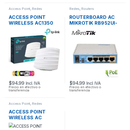
Access Point
,
Redes
Redes
,
Routers
ACCESS POINT
ROUTERBOARD AC
WIRELESS AC1350
MIKROTIK RB952UI-
TP-LINK EAP225
5AC2ND HAP AC
DUAL BAND
LITE DUAL BAND
1350MBPS GIGABIT
200MW 5 PUERTOS
SOPORTA POE
USB OS L4
MONTAJE EN
TECHO
$
94.99
$
94.99
Incl. IVA
Incl. IVA
Precio en efectivo o
Precio en efectivo o
transferencia
transferencia
Access Point
,
Redes
ACCESS POINT
WIRELESS AC
UBIQUITI UNIFI UAP-
AC-LR ENTERPRISE