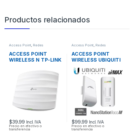
Productos relacionados
Access Point
,
Redes
Access Point
,
Redes
ACCESS POINT
ACCESS POINT
WIRELESS N TP-LINK
WIRELESS UBIQUITI
EAP115 2.4GHZ DOS
NANOSTATION
ANTENAS INT.
LOCOM5 AIRMAX
300MBPS SOPORTA
5GHZ 13DBI MIMO
POE DE TECHO
200MW 150MBPS +
POE OUTDOOR
$
39.99
$
99.99
Incl. IVA
Incl. IVA
Precio en efectivo o
Precio en efectivo o
transferencia
transferencia