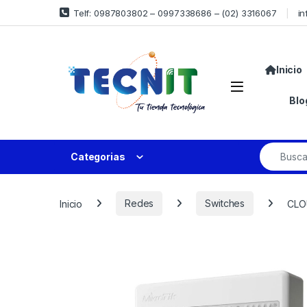
Telf: 0987803802 – 0997338686 – (02) 3316067
in
Inicio
Blo
Categorias
Inicio
Redes
Switches
CLO