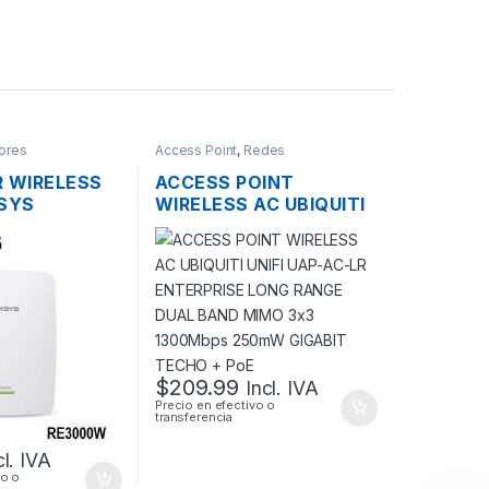
ores
Access Point
,
Redes
R WIRELESS
ACCESS POINT
KSYS
WIRELESS AC UBIQUITI
DOS
UNIFI UAP-AC-LR
1 PUERTO
ENTERPRISE LONG
BPS
RANGE DUAL BAND
MIMO 3×3 1300MBPS
250MW GIGABIT
TECHO + POE
$
209.99
Incl. IVA
Precio en efectivo o
transferencia
cl. IVA
vo o