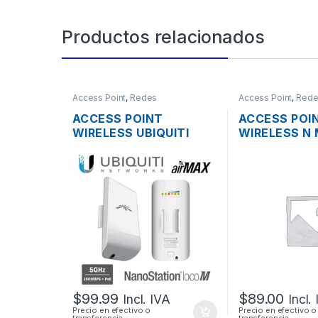
Productos relacionados
Access Point
,
Redes
Access Point
,
Rede
ACCESS POINT
ACCESS POI
WIRELESS UBIQUITI
WIRELESS N 
NANOSTATION
RBCAP2ND 2
LOCOM5 AIRMAX 5GHZ
150MBPS TE
13DBI MIMO 200MW
POE
150MBPS + POE
OUTDOOR
$
99.99
$
89.00
Incl. IVA
Incl.
Precio en efectivo o
Precio en efectivo o