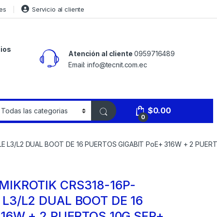
es
Servicio al cliente
ios
Atención al cliente
0959716489
Email: info@tecnit.com.ec
$
0.00
0
 L3/L2 DUAL BOOT DE 16 PUERTOS GIGABIT PoE+ 316W + 2 PUERT
IKROTIK CRS318-16P-
L3/L2 DUAL BOOT DE 16
316W + 2 PUERTOS 10G SFP+