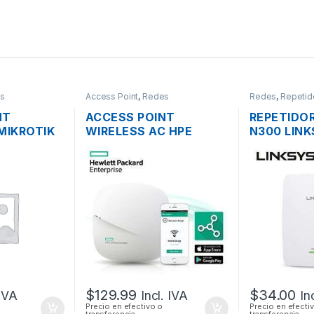
s
Access Point
,
Redes
Redes
,
Repetid
NT
ACCESS POINT
REPETIDO
MIKROTIK
WIRELESS AC HPE
N300 LIN
.4GHZ
JZ074A 1300MBPS
RE3000W 
CHO OS L4
OFFICECONNECT OC20
ANTENAS 
MIMO 2×2 DUAL BAND
10/1000M
GIGABIT POE
$
129.99
$
34.00
 IVA
Incl. IVA
In
Precio en efectivo o
Precio en efecti