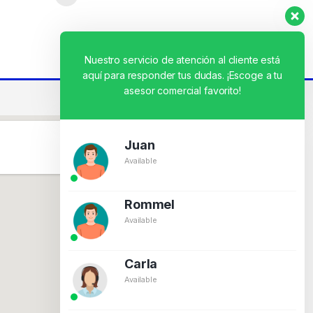
Nuestro servicio de atención al cliente está
aquí para responder tus dudas. ¡Escoge a tu
asesor comercial favorito!
Juan
Available
Rommel
Available
Carla
Available