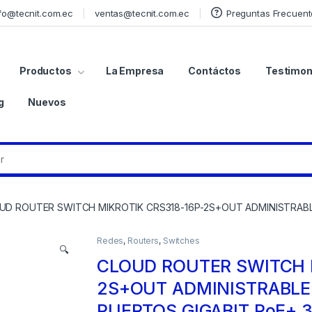
fo@tecnit.com.ec
ventas@tecnit.com.ec
Preguntas Frecuent
Productos
La Empresa
Contáctos
Testimon
g
Nuevos
UD ROUTER SWITCH MIKROTIK CRS318-16P-2S+OUT ADMINISTRABLE
Redes
,
Routers
,
Switches
🔍
CLOUD ROUTER SWITCH M
2S+OUT ADMINISTRABLE 
PUERTOS GIGABIT PoE+ 