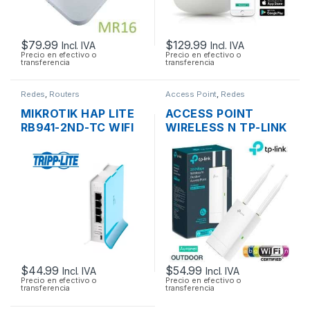
$
79.99
$
129.99
Incl. IVA
Incl. IVA
Precio en efectivo o
Precio en efectivo o
transferencia
transferencia
Redes
,
Routers
Access Point
,
Redes
MIKROTIK HAP LITE
ACCESS POINT
RB941-2ND-TC WIFI
WIRELESS N TP-LINK
150MBPS 2.4GHZ 4
EAP110 2.4GHZ DOS
PUERTOS 10/100
ANTENAS 3DBI.
300MBPS POE
OUTDOOR
$
44.99
$
54.99
Incl. IVA
Incl. IVA
Precio en efectivo o
Precio en efectivo o
transferencia
transferencia