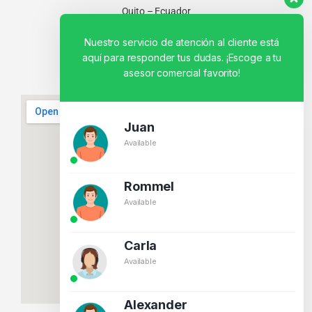
Quito – Ecuador
Nuestro servicio de atención al cliente está
aquí para responder tus dudas. ¡Escoge a tu
asesor comercial favorito!
Juan
Available
Rommel
Available
Carla
Available
Alexander