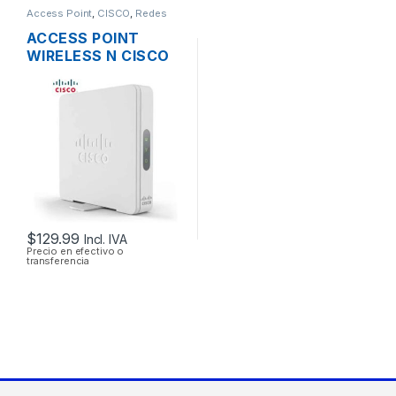
Access Point
,
CISCO
,
Redes
ACCESS POINT
WIRELESS N CISCO
SMB WAP131-A-K9-
NA DUAL BAND
600MBPS GIGABIT
SOPORTE POE +
FUENTE
$
129.99
Incl. IVA
Precio en efectivo o
transferencia