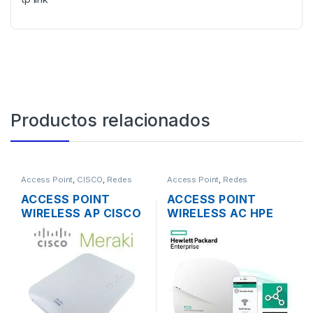
Productos relacionados
Access Point
,
CISCO
,
Redes
Access Point
,
Redes
ACCESS POINT
ACCESS POINT
WIRELESS AP CISCO
WIRELESS AC HPE
MERAKI MR16 DUAL
JZ074A 1300MBPS
BAND 600 MBPS
OFFICECONNECT
SOPORTE POE
OC20 MIMO 2×2
OUTDOOR
DUAL BAND GIGABIT
POE