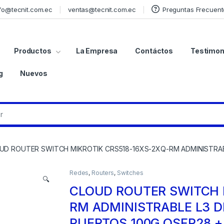
fo@tecnit.com.ec
ventas@tecnit.com.ec
Preguntas Frecuent
Productos
La Empresa
Contáctos
Testimon
g
Nuevos
UD ROUTER SWITCH MIKROTIK CRS518-16XS-2XQ-RM ADMINISTRABLE
Redes
,
Routers
,
Switches
🔍
CLOUD ROUTER SWITCH 
RM ADMINISTRABLE L3 D
PUERTOS 100G QSFP28 +