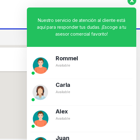
Nuestro servicio de atención al cliente está
aquí para responder tus dudas. ¡Escoge a tu
asesor comercial favorito!
Rommel
Available
Carla
Available
Alex
Available
Juan