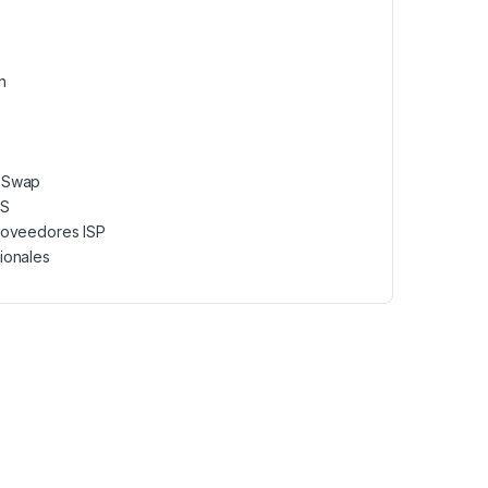
n
t Swap
oS
proveedores ISP
ionales