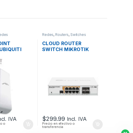
edes
Redes
,
Routers
,
Switches
OINT
CLOUD ROUTER
UBIQUITI
SWITCH MIKROTIK
ION M5
CRS112-8P-4S-IN
HZ 16DBI
ADMINISTRABLE L3/L2
MW 150MBPS
DE 8 PUERTOS GIGABIT
TDOOR
POE+ 160W + 4
PUERTOS SFP,
RACKEABLE
$
299.99
ncl. IVA
Incl. IVA
vo o
Precio en efectivo o
transferencia