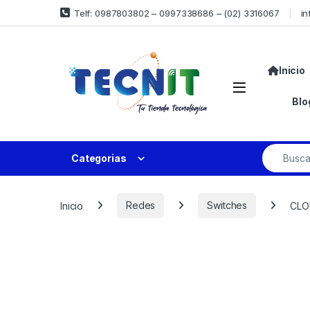
Telf: 0987803802 – 0997338686 – (02) 3316067
in
Inicio
Blo
Categorias
Inicio
Redes
Switches
CLO