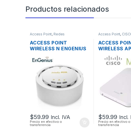
Productos relacionados
Access Point
,
Redes
Access Point
,
CISC
ACCESS POINT
ACCESS POI
WIRELESS N ENGENIUS
WIRELESS AP
EAP300 2.4GHZ
MERAKI MR1
300MBPS + POE
MANAGED AP
SOPORTE PO
OUTDOOR
$
59.99
$
59.99
Incl. IVA
Incl.
Precio en efectivo o
Precio en efectivo o
transferencia
transferencia