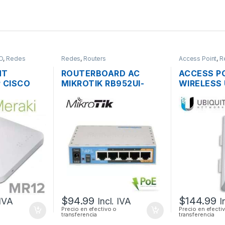
O
,
Redes
Redes
,
Routers
Access Point
,
R
NT
ROUTERBOARD AC
ACCESS P
 CISCO
MIKROTIK RB952UI-
WIRELESS 
2 CLOUD
5AC2ND HAP AC LITE
NANOSTAT
 2.4GHZ
DUAL BAND 200MW 5
AIRMAX 5G
E
PUERTOS USB OS L4
MIMO 500
+ POE OU
$
94.99
$
144.99
 IVA
Incl. IVA
I
Precio en efectivo o
Precio en efecti
transferencia
transferencia