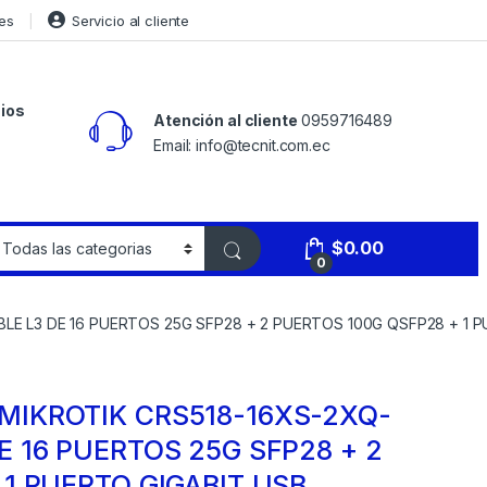
es
Servicio al cliente
ios
Atención al cliente
0959716489
Email: info@tecnit.com.ec
$
0.00
0
 L3 DE 16 PUERTOS 25G SFP28 + 2 PUERTOS 100G QSFP28 + 1 P
MIKROTIK CRS518-16XS-2XQ-
E 16 PUERTOS 25G SFP28 + 2
 1 PUERTO GIGABIT USB