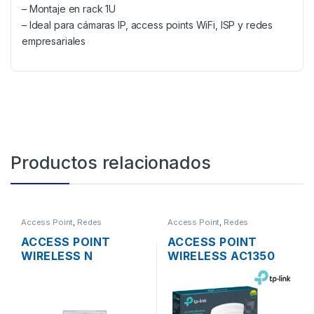
– Montaje en rack 1U
– Ideal para cámaras IP, access points WiFi, ISP y redes
empresariales
Productos relacionados
Access Point
,
Redes
Access Point
,
Redes
ACCESS POINT
ACCESS POINT
WIRELESS N
WIRELESS AC1350
MIKROTIK
TP-LINK EAP225
RBCAP2ND 2.4GHZ
DUAL BAND
150MBPS TECHO OS
1350MBPS GIGABIT
L4 POE
SOPORTA POE