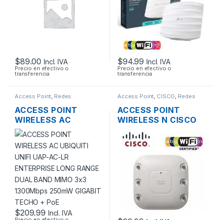
MONTAJE EN
TECHO
$
89.00
$
94.99
Incl. IVA
Incl. IVA
Precio en efectivo o
Precio en efectivo o
transferencia
transferencia
Access Point
,
Redes
Access Point
,
CISCO
,
Redes
ACCESS POINT
ACCESS POINT
WIRELESS AC
WIRELESS N CISCO
UBIQUITI UNIFI UAP-
AIRONET AIR-
AC-LR ENTERPRISE
AP1262N-A-K9 DUAL
LONG RANGE DUAL
BAND 600MBPS
BAND MIMO 3×3
GIGABIT SOPORTE
1300MBPS 250MW
POE
GIGABIT TECHO +
POE
$
209.99
Incl. IVA
Precio en efectivo o