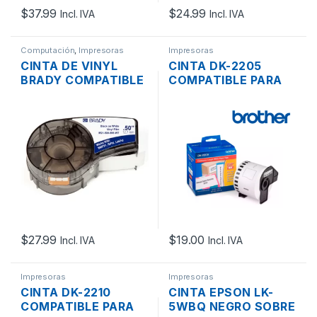
$
37.99
$
24.99
Incl. IVA
Incl. IVA
Computación
,
Impresoras
Impresoras
CINTA DE VINYL
CINTA DK-2205
BRADY COMPATIBLE
COMPATIBLE PARA
3/4″ BM21-750-595-
IMPRESORA DE
WT NEGRO SOBRE
ETIQUETAS
BLANCO DE 19.0MM
BROTHER QL-
6.4MTS.
800/QL-1050N 62MM
X 30MTS
$
27.99
$
19.00
Incl. IVA
Incl. IVA
Impresoras
Impresoras
CINTA DK-2210
CINTA EPSON LK-
COMPATIBLE PARA
5WBQ NEGRO SOBRE