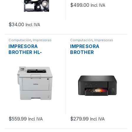
$
499.00
Incl. IVA
$
34.00
Incl. IVA
Computación
,
Impresoras
Computación
,
Impresoras
IMPRESORA
IMPRESORA
BROTHER HL-
BROTHER
L6400DW,
INKBENEFIT TANK
IMPRESIÓN LÁSER
MULTIFUNCIÓN
MONOCROMO,
T430, SISTEMA DE
DUPLEX
TINTA CONTINUA,
AUTOMÁTICO, USB,
WIFI, USB
LAN, WIFI, HASTA 50
PPM
$
559.99
$
279.99
Incl. IVA
Incl. IVA