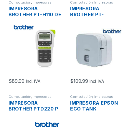
Computación
,
Impresoras
Computación
,
Impresoras
IMPRESORA
IMPRESORA
BROTHER PT-H110 DE
BROTHER PT-
ETIQUETAS
P300BT CUBE P-
LABELWORKS
TOUCH DE
ROTULADORA
ETIQUETAS
ETIQUETAS
LABELWORKS Y
COD. BARRAS CORTE
MANUAL
BLUETOOTH
$
89.99
$
109.99
Incl. IVA
Incl. IVA
Computación
,
Impresoras
Computación
,
Impresoras
IMPRESORA
IMPRESORA EPSON
BROTHER PTD220 P-
ECO TANK
TOUCH DE
MULTIFUNCION L1250
ETIQUETAS
SISTEMA TINTA
LABELMAKER
CONTINUA WI-FI