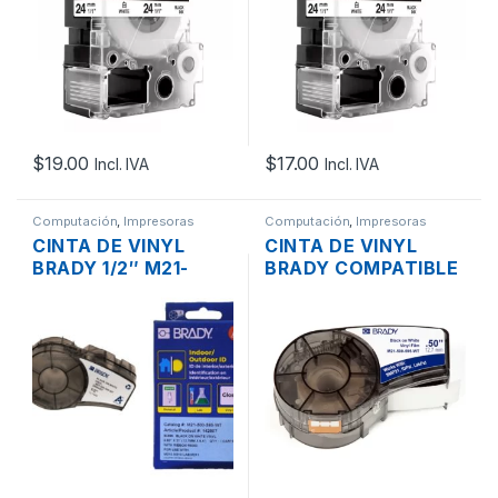
8MTS. PARA LW-
8MTS. PARA LW400
400/LW-500/LM-
LW700 LW500
700/LW-900P
$
19.00
$
17.00
Incl. IVA
Incl. IVA
Computación
,
Impresoras
Computación
,
Impresoras
CINTA DE VINYL
CINTA DE VINYL
BRADY 1/2″ M21-
BRADY COMPATIBLE
500-595-WT NEGRO
1/2″ BM21-500-595-
SOBRE BLANCO DE
WT NEGRO SOBRE
12.7MM 6.4MTS. –
BLANCO DE 12.7MM
ORIGINAL
6.4MTS.