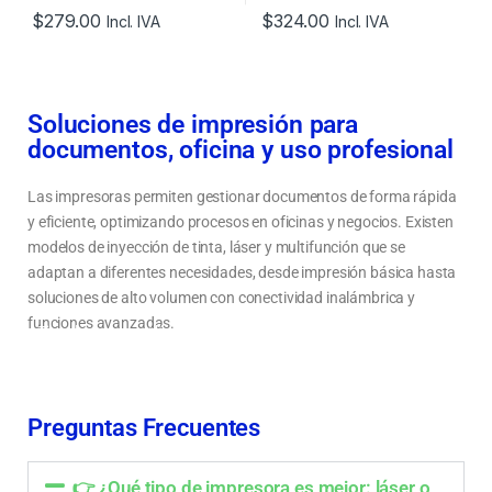
$
279.00
$
324.00
Incl. IVA
Incl. IVA
Soluciones de impresión para
documentos, oficina y uso profesional
Las impresoras permiten gestionar documentos de forma rápida
y eficiente, optimizando procesos en oficinas y negocios. Existen
modelos de inyección de tinta, láser y multifunción que se
adaptan a diferentes necesidades, desde impresión básica hasta
soluciones de alto volumen con conectividad inalámbrica y
funciones avanzadas.
Tipos de impresoras: láser, tinta continua y multifunción
Cómo elegir una impresora según el volumen de impresión y uso
Impresoras para hogar, oficina y negocios en Ecuador
Preguntas Frecuentes
👉 ¿Qué tipo de impresora es mejor: láser o