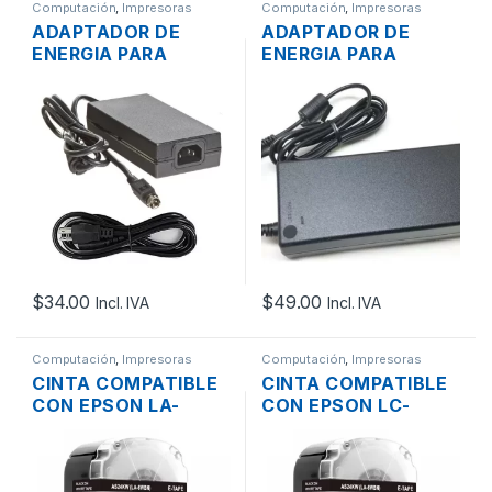
Computación
,
Impresoras
Computación
,
Impresoras
ADAPTADOR DE
ADAPTADOR DE
ENERGIA PARA
ENERGIA PARA
IMPRESORA EPSON
IMPRESORA ZEBRA
PS-180 TMU220 24V
FSP060-RPAC DE
2A
24V 2.5A
$
34.00
$
49.00
Incl. IVA
Incl. IVA
Computación
,
Impresoras
Computación
,
Impresoras
CINTA COMPATIBLE
CINTA COMPATIBLE
CON EPSON LA-
CON EPSON LC-
6WBN AS24KW
5WBN AS18KW
NEGRO SOBRE
NEGRO SOBRE
BLANCO DE 24MM
BLANCO DE 18MM