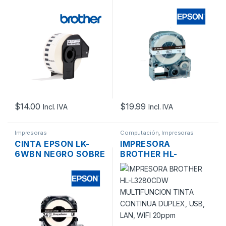
IMPRESORA DE
BLANCO DE 18MM
ETIQUETAS
5MTS. PARA LW-400
BROTHER QL-
(PLANCHA)
800/QL-1050N 29MM
X 30MTS
$
14.00
$
19.99
Incl. IVA
Incl. IVA
Impresoras
Computación
,
Impresoras
CINTA EPSON LK-
IMPRESORA
6WBN NEGRO SOBRE
BROTHER HL-
BLANCO DE 24MM
L3280CDW
9MTS. PARA LW-
MULTIFUNCION
700/ LW-600
TINTA CONTINUA
DUPLEX, USB, LAN,
WIFI 20PPM