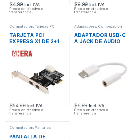
$
4.99
$
9.99
Incl. IVA
Incl. IVA
Precio en efectivo o
Precio en efectivo o
transferencia
transferencia
Computación
,
Tarjetas PCI
Adaptadores
,
Computación
TARJETA PCI
ADAPTADOR USB-C
EXPRESS X1 DE 2+1
A JACK DE AUDIO
PUERTOS FIREWIRE
3.5MM PARA
IEEE-1394 PUERTO
TABLETS, HUAWEI
800
P9 / P10, SAMSUNG
GALAXY S9 / S8
$
54.99
$
6.99
Incl. IVA
Incl. IVA
Precio en efectivo o
Precio en efectivo o
transferencia
transferencia
Computación
,
Pantallas
PANTALLA DE