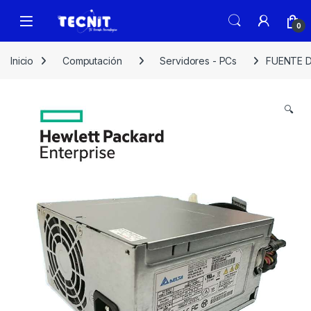
0
Inicio
Computación
Servidores - PCs
FUENTE D
🔍