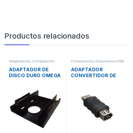
Productos relacionados
Adaptadores
,
Computación
Computación
,
Dispositivos USB
ADAPTADOR DE
ADAPTADOR
DISCO DURO OMEGA
CONVERTIDOR DE
DE 2.5″ A 3.5″ TIPO
USB 2.0 A FIREWIRE
RACK
1394 6 PINES