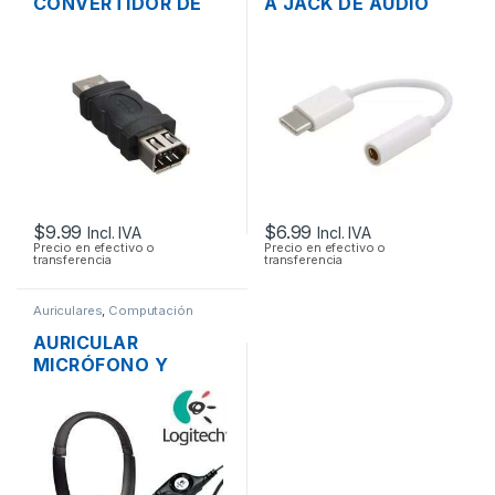
CONVERTIDOR DE
A JACK DE AUDIO
USB 2.0 A FIREWIRE
3.5MM PARA
1394 6 PINES
TABLETS, HUAWEI
P9 / P10, SAMSUNG
GALAXY S9 / S8
$
9.99
$
6.99
Incl. IVA
Incl. IVA
Precio en efectivo o
Precio en efectivo o
transferencia
transferencia
Auriculares
,
Computación
AURICULAR
MICRÓFONO Y
CONTROL DE
VOLUMEN LOGITECH
H390 USB