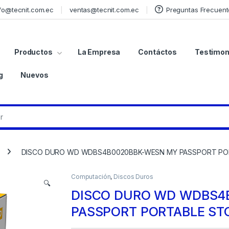
fo@tecnit.com.ec
ventas@tecnit.com.ec
Preguntas Frecuent
Productos
La Empresa
Contáctos
Testimon
g
Nuevos
DISCO DURO WD WDBS4B0020BBK-WESN MY PASSPORT PORT
Computación
,
Discos Duros
🔍
DISCO DURO WD WDBS4
PASSPORT PORTABLE STO