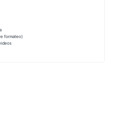
a
re formateo)
 videos