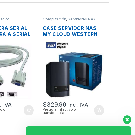
ación
Computación
,
Servidores NAS
RA SERIAL
CASE SERVIDOR NAS
A A SERIAL
MY CLOUD WESTERN
HO 1.8MTS
DIGITAL 2 BAHÍAS SATA
CON USB 3.0 Y PUERTO
DE RED GIGABIT
$
329.99
l. IVA
Incl. IVA
vo o
Precio en efectivo o
transferencia