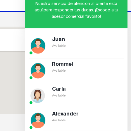
Nuestro servicio de atención al cliente está
aquí para responder tus dudas. ¡Escoge a tu
asesor comercial favorito!
Juan
Available
Rommel
Available
Carla
Available
Alexander
Available