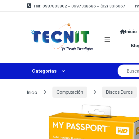
Telf: 0987803802 – 0997338686 – (02) 3316067
in
Inicio
Blo
Categorias
Inicio
Computación
Discos Duros