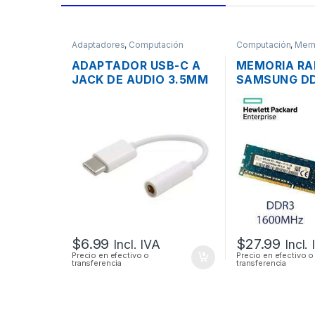
Adaptadores
,
Computación
Computación
,
Mem
ADAPTADOR USB-C A
MEMORIA R
JACK DE AUDIO 3.5MM
SAMSUNG DD
PARA TABLETS,
PC3-12800 
HUAWEI P9 / P10,
PARA PC
SAMSUNG GALAXY S9 /
S8
$
6.99
$
27.99
Incl. IVA
Incl.
Precio en efectivo o
Precio en efectivo o
transferencia
transferencia