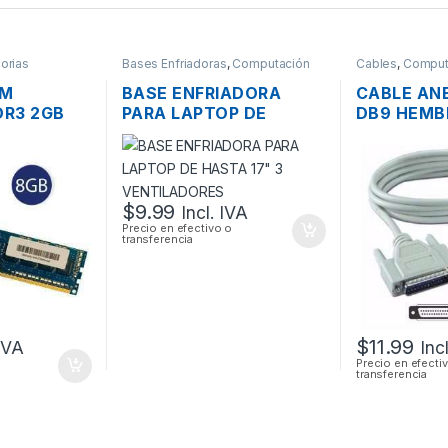
orias
Bases Enfriadoras
,
Computación
Cables
,
Comput
AM
BASE ENFRIADORA
CABLE ANE
R3 2GB
PARA LAPTOP DE
DB9 HEMBR
1600MHZ
HASTA 17″ 3
DB25 MAC
VENTILADORES
$
9.99
Incl. IVA
Precio en efectivo o
transferencia
$
11.99
 IVA
Inc
Precio en efecti
transferencia